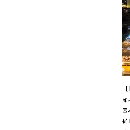
【
如
因
從