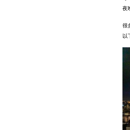
夜
很
以