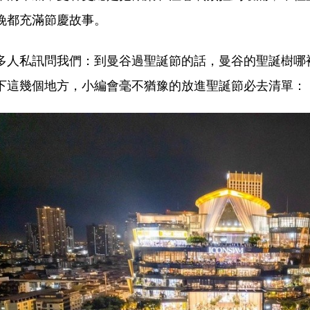
晚都充滿節慶故事。
多人私訊問我們：到曼谷過聖誕節的話，曼谷的聖誕樹哪
下這幾個地方，小編會毫不猶豫的放進聖誕節必去清單：