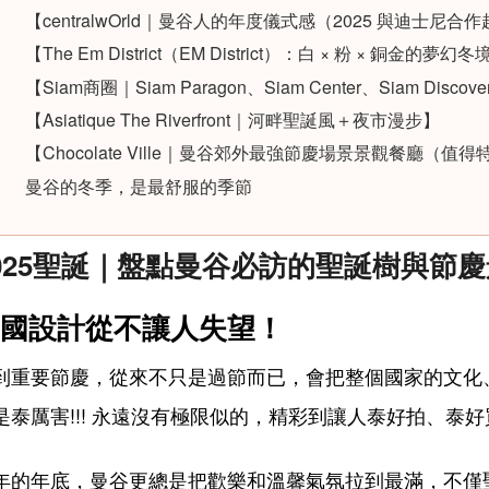
【centralwOrld｜曼谷人的年度儀式感（2025 與迪士尼合
【The Em District（EM District）：白 × 粉 × 銅金的夢幻冬
【Siam商圈｜Siam Paragon、Siam Center、Siam 
【Asiatique The Riverfront｜河畔聖誕風＋夜市漫步】
【Chocolate Ville｜曼谷郊外最強節慶場景景觀餐廳（值
曼谷的冬季，是最舒服的季節
025聖誕｜盤點曼谷必訪的聖誕樹與節
國設計從不讓人失望！
到重要節慶，從來不只是過節而已，會把整個國家的文化
是泰厲害!!! 永遠沒有極限似的，精彩到讓人泰好拍、泰
年的年底，曼谷更總是把歡樂和溫馨氣氛拉到最滿，不僅