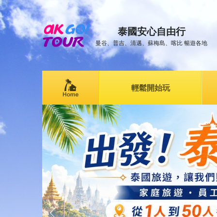
泰國安心自由行
曼谷、普吉、清邁、蘇梅島、喀比 暢遊各地
輕鬆開始玩