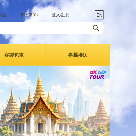
專區
購物車(
0
)
登入/註冊
EN
客製包車
專屬接送