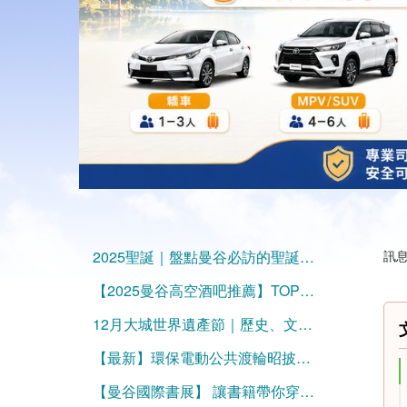
2025聖誕｜盤點曼谷必訪的聖誕樹與節慶景點
訊息
【2025曼谷高空酒吧推薦】TOP10絕美夜景的天際線微醺時光
12月大城世界遺產節｜歷史、文化與涼季旅行泰好玩的曼谷一日遊！
【最新】環保電動公共渡輪昭披耶河上的－Thai Smile Boat
【曼谷國際書展】 讓書籍帶你穿越國界吧