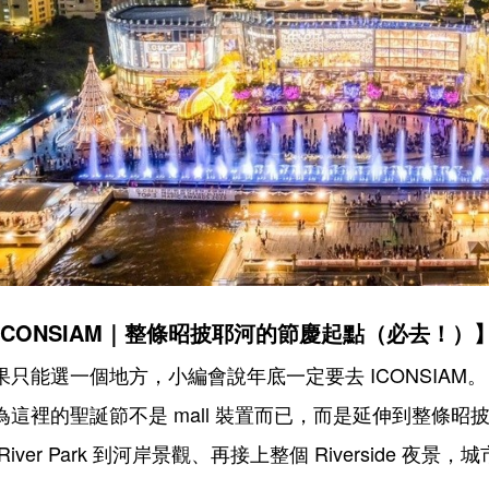
ICONSIAM｜整條昭披耶河的節慶起點（必去！）
果只能選一個地方，小編會說年底一定要去 ICONSIAM。
為這裡的聖誕節不是 mall 裝置而已，而是延伸到整條昭
 River Park 到河岸景觀、再接上整個 Riverside