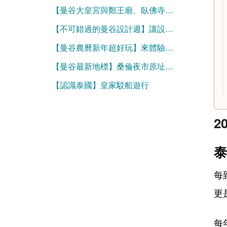
【曼谷大皇宮與鄭王廟、臥佛寺等重要寺廟參觀必看】服裝規定與官方網站購票資訊
【不可錯過的曼谷設計週】讓設計走進生活，泰國創意大爆發
【曼谷農曆新年超好玩】來體驗濃濃的年味！
【曼谷最新地標】桑倫夜市原址化身為好逛的One Bangkok
【認識泰國】皇家駁船遊行
2
泰
每
更
每