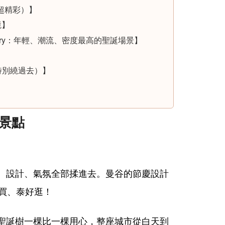
作超精彩）】
境】
Discovery：年輕、潮流、密度最高的聖誕場景】
得特別繞過去）】
慶景點
、設計、氣氛全部揉進去。曼谷的節慶設計
好買、泰好逛！
聖誕樹一棵比一棵用心，整座城市從白天到