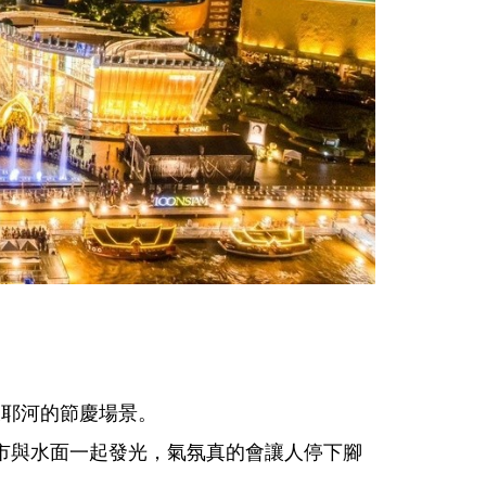
】
披耶河的節慶場景。
 夜景，城市與水面一起發光，氣氛真的會讓人停下腳