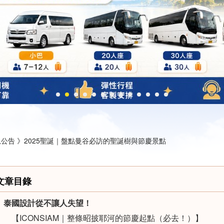
公告 》
2025聖誕｜盤點曼谷必訪的聖誕樹與節慶景點
文章目錄
泰國設計從不讓人失望！
【ICONSIAM｜整條昭披耶河的節慶起點（必去！）】