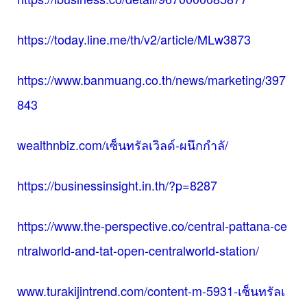
https://today.line.me/th/v2/article/MLw3873
https://www.banmuang.co.th/news/marketing/397
843
wealthnbiz.com/เซ็นทรัลเวิลด์-ผนึกกำลั/
https://businessinsight.in.th/?p=8287
https://www.the-perspective.co/central-pattana-ce
ntralworld-and-tat-open-centralworld-station/
www.turakijintrend.com/content-m-5931-เซ็นทรัลเ