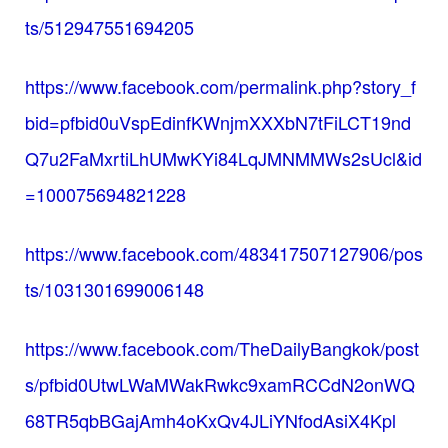
ts/512947551694205
https://www.facebook.com/permalink.php?story_f
bid=pfbid0uVspEdinfKWnjmXXXbN7tFiLCT19nd
Q7u2FaMxrtiLhUMwKYi84LqJMNMMWs2sUcl&id
=100075694821228
https://www.facebook.com/483417507127906/pos
ts/1031301699006148
https://www.facebook.com/TheDailyBangkok/post
s/pfbid0UtwLWaMWakRwkc9xamRCCdN2onWQ
68TR5qbBGajAmh4oKxQv4JLiYNfodAsiX4Kpl