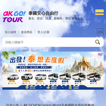
泰國安心自由行
曼谷、普吉、清邁、蘇梅島、喀比 暢遊各地
EN
安心保障
會員專區
登入/註冊
訊息公告 》
AK GO成為Central World及泰國觀光局合作夥伴