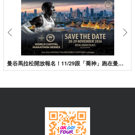
曼谷馬拉松開放報名！11/29跟「喬神」跑在曼谷街頭