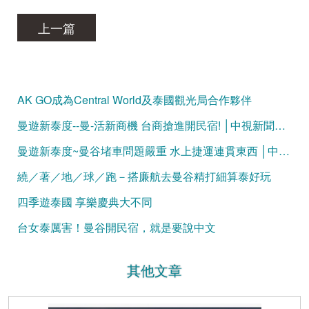
上一篇
AK GO成為Central World及泰國觀光局合作夥伴
曼遊新泰度--曼-活新商機 台商搶進開民宿! │中視新聞專題20150318
曼遊新泰度~曼谷堵車問題嚴重 水上捷運連貫東西 │中視新聞專題 20150320
繞／著／地／球／跑－搭廉航去曼谷精打細算泰好玩
四季遊泰國 享樂慶典大不同
台女泰厲害！曼谷開民宿，就是要說中文
其他文章