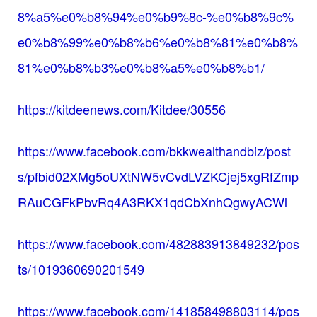
8%a5%e0%b8%94%e0%b9%8c-%e0%b8%9c%
e0%b8%99%e0%b8%b6%e0%b8%81%e0%b8%
81%e0%b8%b3%e0%b8%a5%e0%b8%b1/
https://kitdeenews.com/Kitdee/30556
https://www.facebook.com/bkkwealthandbiz/post
s/pfbid02XMg5oUXtNW5vCvdLVZKCjej5xgRfZmp
RAuCGFkPbvRq4A3RKX1qdCbXnhQgwyACWl
https://www.facebook.com/482883913849232/pos
ts/1019360690201549
https://www.facebook.com/141858498803114/pos