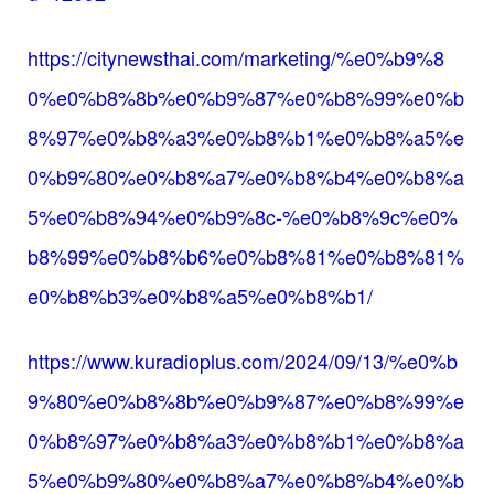
https://citynewsthai.com/marketing/%e0%b9%8
0%e0%b8%8b%e0%b9%87%e0%b8%99%e0%b
8%97%e0%b8%a3%e0%b8%b1%e0%b8%a5%e
0%b9%80%e0%b8%a7%e0%b8%b4%e0%b8%a
5%e0%b8%94%e0%b9%8c-%e0%b8%9c%e0%
b8%99%e0%b8%b6%e0%b8%81%e0%b8%81%
e0%b8%b3%e0%b8%a5%e0%b8%b1/
https://www.kuradioplus.com/2024/09/13/%e0%b
9%80%e0%b8%8b%e0%b9%87%e0%b8%99%e
0%b8%97%e0%b8%a3%e0%b8%b1%e0%b8%a
5%e0%b9%80%e0%b8%a7%e0%b8%b4%e0%b