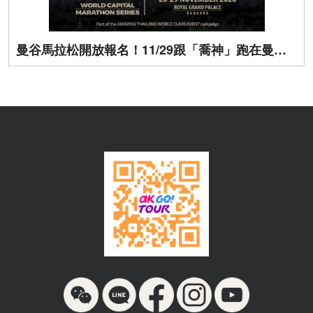
曼谷馬拉松開放報名！11/29跟「喬神」跑在曼谷街頭