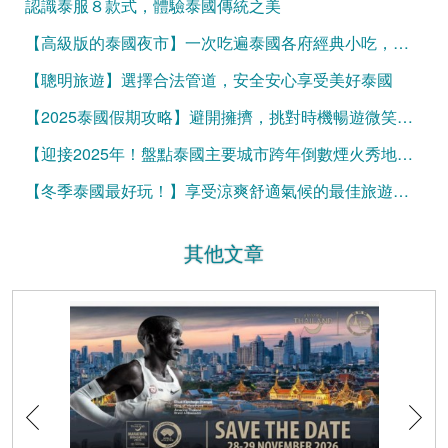
認識泰服８款式，體驗泰國傳統之美
【高級版的泰國夜市】一次吃遍泰國各府經典小吃，吃飽再買伴手禮
【聰明旅遊】選擇合法管道，安全安心享受美好泰國
【2025泰國假期攻略】避開擁擠，挑對時機暢遊微笑國度！
【迎接2025年！盤點泰國主要城市跨年倒數煙火秀地點】
【冬季泰國最好玩！】享受涼爽舒適氣候的最佳旅遊秘訣
其他文章