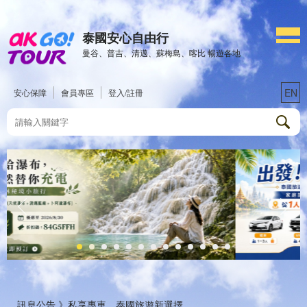
泰國安心自由行
曼谷、普吉、清邁、蘇梅島、喀比 暢遊各地
EN
安心保障
會員專區
登入/註冊
訊息公告 》
私享專車．泰國旅遊新選擇