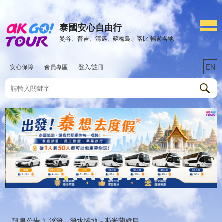
泰國安心自由行
曼谷、普吉、清邁、蘇梅島、喀比 暢遊各地
EN
安心保障
會員專區
登入/註冊
訊息公告 》
浮潛、潛水勝地－斯米蘭群島