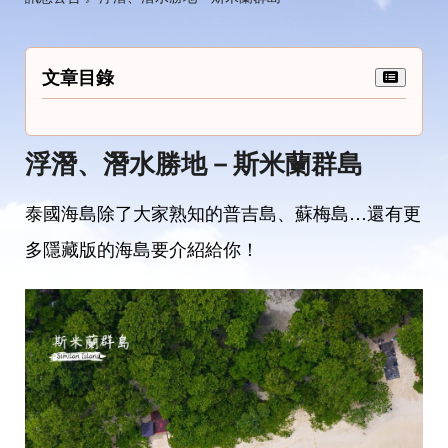
文章目錄
浮潛、潛水勝地－斯米蘭群島
泰國海島除了大家熟知的普吉島、蘇梅島…還有更
多隱藏版的海島要介紹給你！