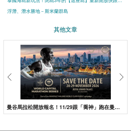
泰國海島新玩法！閉島3年的【這座島】重新開放快跟上！
浮潛、潛水勝地－斯米蘭群島
其他文章
曼谷馬拉松開放報名！11/29跟「喬神」跑在曼谷街頭