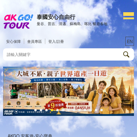
泰國安心自由行
曼谷、普吉、清邁、蘇梅島、喀比 暢遊各地
EN
安心保障
會員專區
登入/註冊
AKGO 安客遊-安心寶典