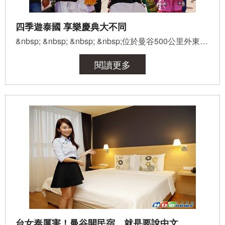
四季遊泰國 享樂慶典大不同
&nbsp; &nbsp; &nbsp; &nbsp;位於曼谷500公里外東北方的雷府鬼臉節慶典(Phi Ta Khon Festival)在泰文為「...
閱讀更多
台女泰厲害！曼谷開民宿，就是要說中文