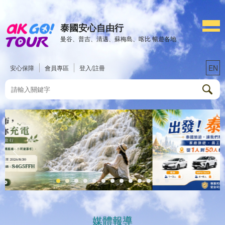
泰國安心自由行
曼谷、普吉、清邁、蘇梅島、喀比 暢遊各地
EN
安心保障
會員專區
登入/註冊
媒體報導