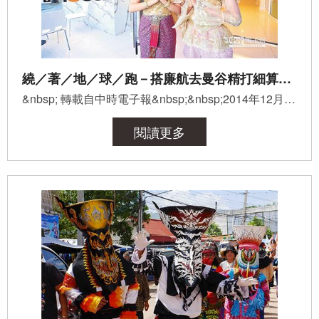
繞／著／地／球／跑－搭廉航去曼谷精打細算泰好玩
&nbsp; 轉載自中時電子報&nbsp;&nbsp;2014年12月27日 04:09 中國時報 田欣雲／曼谷報導 &nbsp; 搭廉...
閱讀更多