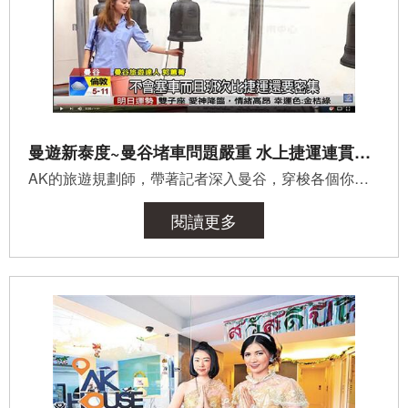
曼遊新泰度~曼谷堵車問題嚴重 水上捷運連貫東西 │中視新聞專題 20150320
AK的旅遊規劃師，帶著記者深入曼谷，穿梭各個你可能沒聽過的地方！如果沒有豐富的資訊，怎麼能做到？！ 有人...
閱讀更多