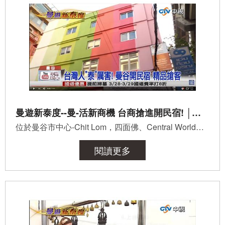
曼遊新泰度--曼-活新商機 台商搶進開民宿! │中視新聞專題20150318
位於曼谷市中心-Chit Lom，四面佛、Central World世貿百貨旁，就是AK Hostel！ 泰國是台灣人最愛旅遊的前三...
閱讀更多