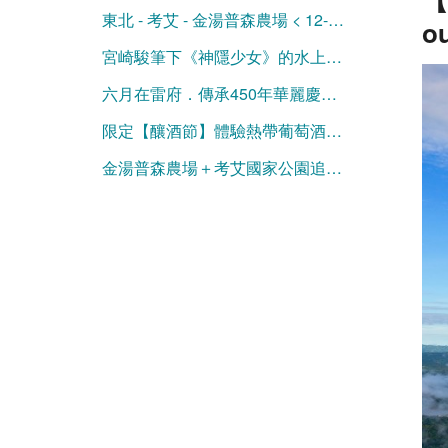
東北 - 考艾 - 金湯普森農場 < 12-1月限定 >
o
宮崎駿筆下《神隱少女》的水上火車之旅
六月在雷府．傳承450年華麗慶典等你來！
限定【釀酒節】體驗熱帶葡萄酒莊豐收慶典
金湯普森農場＋考艾國家公園追尋野生大象