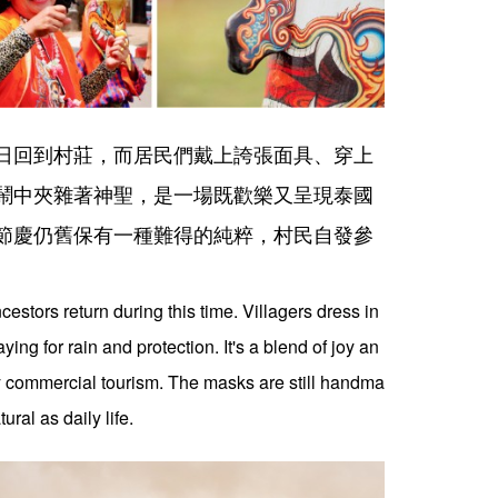
日回到村莊，而居民們戴上誇張面具、穿上
鬧中夾雜著神聖，是一場既歡樂又呈現泰國
節慶仍舊保有一種難得的純粹，村民自發參
cestors return during this time. Villagers dress in
 for rain and protection. It's a blend of joy an
y commercial tourism. The masks are still handma
ral as daily life.