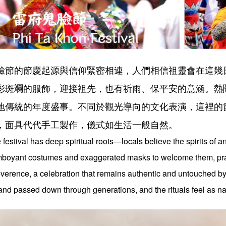
臉節的節慶起源與信仰緊密相連，人們相信祖靈會在這幾
彩斑斕的服飾，迎接祖先，也有祈雨、保平安的意涵。熱
地傳統的年度盛事。不同於觀光導向的文化表演，這裡的
，面具代代手工製作，儀式如生活一般自然。
 festival has deep spiritual roots—locals believe the spirits of an
mboyant costumes and exaggerated masks to welcome them, praying
everence, a celebration that remains authentic and untouched b
and passed down through generations, and the rituals feel as natu