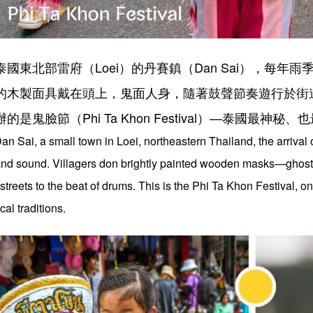
泰國東北部雷府（Loei）的丹賽鎮（Dan Sai），每
的木製面具戴在頭上，鬼面人身，隨著鼓聲節奏遊行於街
辦的是鬼臉節（Phi Ta Khon Festival）—泰國最神
Dan Sai, a small town in Loei, northeastern Thailand, the arrival 
and sound. Villagers don brightly painted wooden masks—ghos
 streets to the beat of drums. This is the Phi Ta Khon Festival, 
cal traditions.