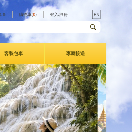
專區
購物車(
0
)
登入/註冊
EN
客製包車
專屬接送