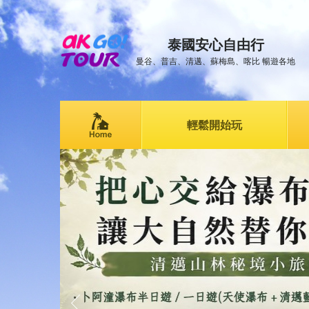
泰國安心自由行
曼谷、普吉、清邁、蘇梅島、喀比 暢遊各地
輕鬆開始玩