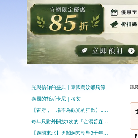
光與信仰的盛典｜泰國烏汶蠟燭節
訊息
泰國的托斯卡尼｜考艾
【雷府，一場不為觀光的狂歡】Loei: The Celebration Unspoiled by Tourism
每年只對外開放1次的「金湯普森農場」2024/12/7-2025/1/1冬季限定！
【泰國東北】勇闖洞穴朝聖3千年前壁畫！喜歡小眾深度遊的首選！
【