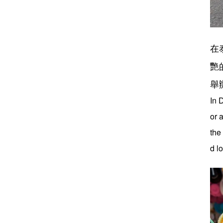
在
艷
舉
In 
or 
the
d lo