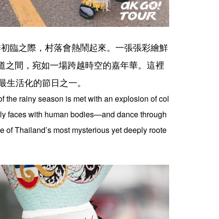
年雨季初臨之際，村落會熱鬧起來。一張張彩繪鮮
道之間，宛如一場跨越時空的嘉年華。這裡
秘、也最生活化的節日之一。
of the rainy season is met with an explosion of col
tly faces with human bodies—and dance through
one of Thailand’s most mysterious yet deeply roote