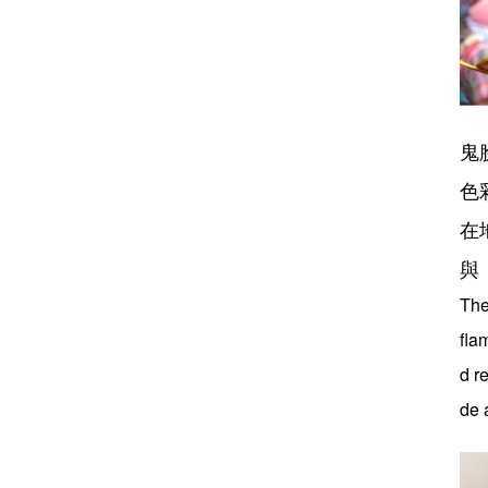
鬼
色
在
與
The
fla
d r
de 