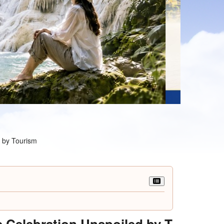
y Tourism
bration Unspoiled by T