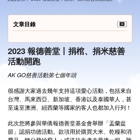
文章目錄
2023 報德善堂丨捐棺、捐米慈善
活動開跑
AK GO慈善活動第七個年頭
很感謝大家過去幾年支持這項愛心活動，包括來自
台灣、馬來西亞、新加坡、香港以及泰國華人，甚
至遠至澳洲、紐西蘭等國家的客人也都加入行列！
此次您將參與華僑報德善堂基金會舉辦「盂蘭盆
節」認捐功德活動。款項用於購買大米、乾糧和消
費品，轉分發給窮人；或送往生者走最後一程。聽