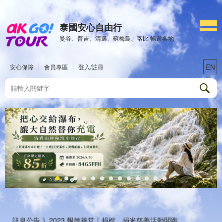
泰國安心自由行
曼谷、普吉、清邁、蘇梅島、喀比 暢遊各地
EN
安心保障
會員專區
登入/註冊
訊息公告 》
2023 報德善堂丨捐棺、捐米慈善活動開跑