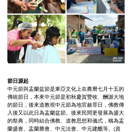
節日源起
中元節與盂蘭盆節是東亞文化上在農曆七月十五的
傳統節日，本來中元節是初秋慶賀豐收、酬謝大地
的節日，後來道教視中元節為地官赦罪日，佛教傳
入後又以此日為盂蘭盆節。後來民間更發展為盛大
的祭典，同時結合佛教、道教思想和儀式，稱為盂
蘭盛會、盂蘭勝會、中元法會、中元建醮等。(資