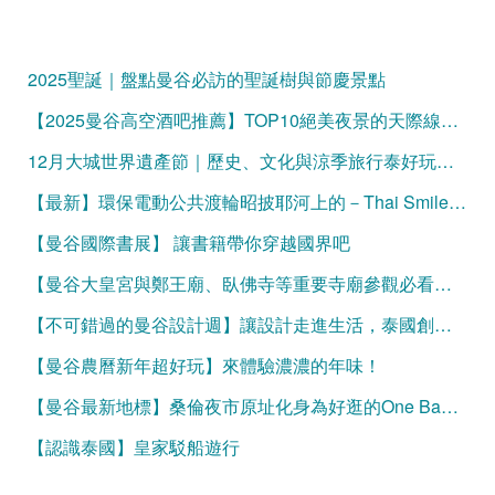
2025聖誕｜盤點曼谷必訪的聖誕樹與節慶景點
【2025曼谷高空酒吧推薦】TOP10絕美夜景的天際線微醺時光
12月大城世界遺產節｜歷史、文化與涼季旅行泰好玩的曼谷一日遊！
【最新】環保電動公共渡輪昭披耶河上的－Thai Smile Boat
【曼谷國際書展】 讓書籍帶你穿越國界吧
【曼谷大皇宮與鄭王廟、臥佛寺等重要寺廟參觀必看】服裝規定與官方網站購票資訊
【不可錯過的曼谷設計週】讓設計走進生活，泰國創意大爆發
【曼谷農曆新年超好玩】來體驗濃濃的年味！
【曼谷最新地標】桑倫夜市原址化身為好逛的One Bangkok
【認識泰國】皇家駁船遊行