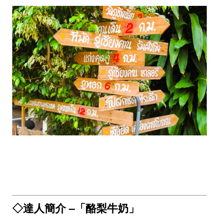
◇達人簡介 –「酪梨牛奶」