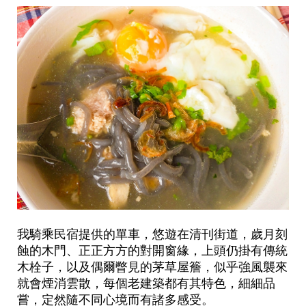
我騎乘民宿提供的單車，悠遊在清刊街道，歲月刻
蝕的木門、正正方方的對開窗緣，上頭仍掛有傳統
木栓子，以及偶爾瞥見的茅草屋簷，似乎強風襲來
就會煙消雲散，每個老建築都有其特色，細細品
嘗，定然隨不同心境而有諸多感受。