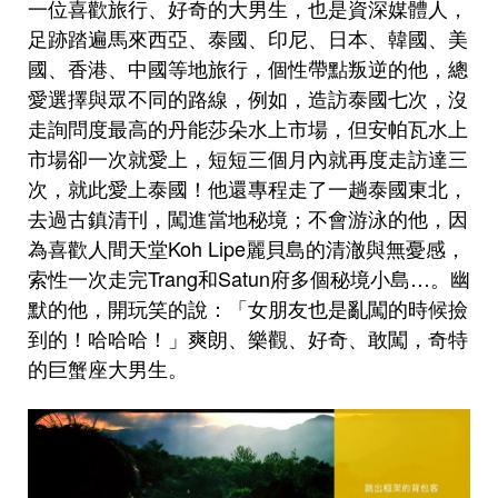
一位喜歡旅行、好奇的大男生，也是資深媒體人，
足跡踏遍馬來西亞、泰國、印尼、日本、韓國、美
國、香港、中國等地旅行，個性帶點叛逆的他，總
愛選擇與眾不同的路線，例如，造訪泰國七次，沒
走詢問度最高的丹能莎朵水上市場，但安帕瓦水上
市場卻一次就愛上，短短三個月內就再度走訪達三
次，就此愛上泰國！他還專程走了一趟泰國東北，
去過古鎮清刊，闖進當地秘境；不會游泳的他，因
為喜歡人間天堂Koh Lipe麗貝島的清澈與無憂感，
索性一次走完Trang和Satun府多個秘境小島…。幽
默的他，開玩笑的說：「女朋友也是亂闖的時候撿
到的！哈哈哈！」爽朗、樂觀、好奇、敢闖，奇特
的巨蟹座大男生。