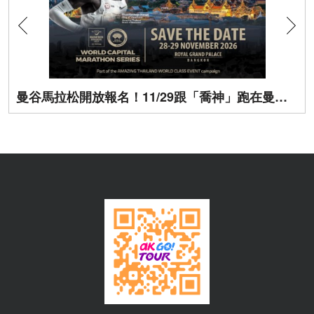
曼谷馬拉松開放報名！11/29跟「喬神」跑在曼谷街頭