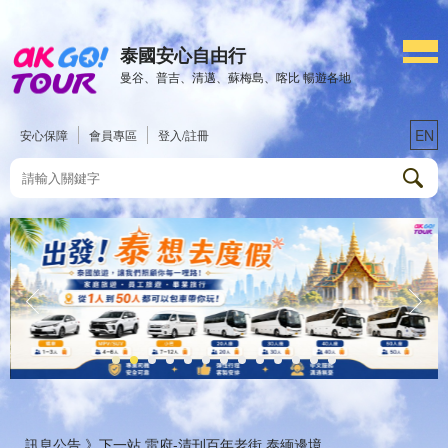
泰國安心自由行
曼谷、普吉、清邁、蘇梅島、喀比 暢遊各地
EN
安心保障
會員專區
登入/註冊
訊息公告 》
下一站 雷府-清刊百年老街 泰緬邊境