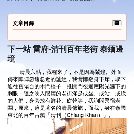
文章目錄
下一站 雷府-清刊百年老街 泰緬邊
境
清晨六點，我醒來了，不是因為鬧鐘。外面
傳來陣陣忽遠忽近的誦經，我慵懶翻身下床，取下
通往舊陽台的木門栓子，推開門後適應陽光灑下的
刺眼，隨之映入眼簾的老街滿是或坐、或站、或跪
的人們，身旁放有鮮花、餅乾等，我詢問民宿老
闆，原來，這是著名的清晨佈施，而我，身在泰國
東北的百年古鎮「清刊（Chiang Khan）」。