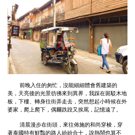
前晚入住的匆忙，沒能細細體會舊建築的
美，天亮後的光景彷彿來到異界，我踩在斑駁木地
板，下樓、轉身往街弄走去，突然想起小時候在外
婆家，爬上爬下，偶爾跌跤又挨罵，記憶遠了。
清晨漫步在街頭，來往佈施的和尚穿梭，穿
著泰國特有鮮豔的路人紛紛合十，說熱鬧也算不