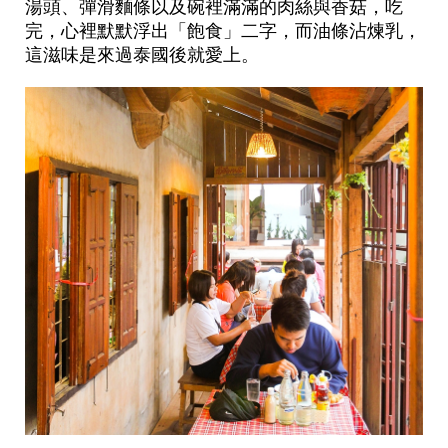
湯頭、彈滑麵條以及碗裡滿滿的肉絲與香菇，吃
完，心裡默默浮出「飽食」二字，而油條沾煉乳，
這滋味是來過泰國後就愛上。