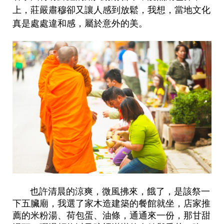
上，莊嚴肅穆卻又讓人感到放鬆，我想，當地文化
真是處處違和感，屬於意外的美。
也許清晨的涼爽，微風拂來，餓了，是該祭一
下五臟廟，我選了家木造建築的餐館就坐，店家推
薦的米粉湯、荷包蛋、油條，通通來一份，那甘甜