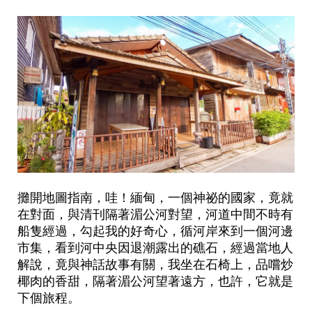
攤開地圖指南，哇！緬甸，一個神祕的國家，竟就
在對面，與清刊隔著湄公河對望，河道中間不時有
船隻經過，勾起我的好奇心，循河岸來到一個河邊
市集，看到河中央因退潮露出的礁石，經過當地人
解說，竟與神話故事有關，我坐在石椅上，品嚐炒
椰肉的香甜，隔著湄公河望著遠方，也許，它就是
下個旅程。