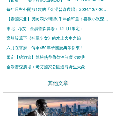
每年只對外開放1次的「金湯普森農場」2024/12/7-2025/1/1冬季限定！
【泰國東北】勇闖洞穴朝聖3千年前壁畫！喜歡小眾深度遊的首選！
東北 - 考艾 - 金湯普森農場 < 12-1月限定 >
宮崎駿筆下《神隱少女》的水上火車之旅
六月在雷府．傳承450年華麗慶典等你來！
限定【釀酒節】體驗熱帶葡萄酒莊豐收慶典
金湯普森農場＋考艾國家公園追尋野生大象
其他文章