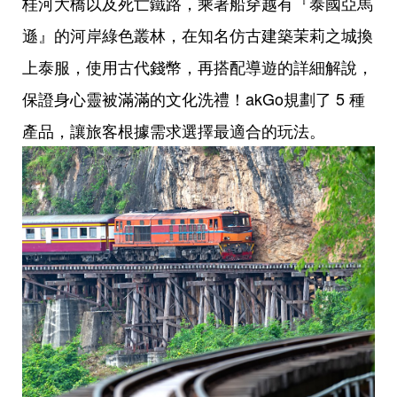
桂河大橋以及死亡鐵路，乘著船穿越有『泰國亞馬
遜』的河岸綠色叢林，在知名仿古建築茉莉之城換
上泰服，使用古代錢幣，再搭配導遊的詳細解說，
保證身心靈被滿滿的文化洗禮！akGo規劃了 5 種
產品，讓旅客根據需求選擇最適合的玩法。