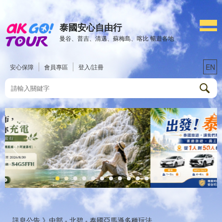
泰國安心自由行
曼谷、普吉、清邁、蘇梅島、喀比 暢遊各地
EN
安心保障
會員專區
登入/註冊
訊息公告 》
中部 - 北碧 - 泰國亞馬遜多種玩法