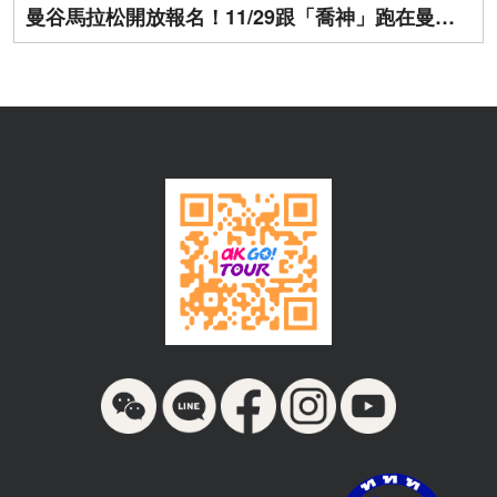
曼谷馬拉松開放報名！11/29跟「喬神」跑在曼谷街頭