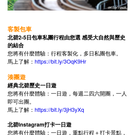
客製包車
北碧2-5日包車私團行程由您選 感受大自然與歷史
的結合
您將有什麼體驗：行程客製化，多日私團包車。
馬上了解
：
https://bit.ly/3OqK9Hr
湊團遊
經典北碧
歷史
一日遊
您將有什麼體驗
：一日遊，每週二四六開團，一人
即可出團。
馬上了解
：
https://bit.ly/3jH3yXq
北碧Instagram打卡一日遊
您將有什麼體驗
：一日遊，重點行程＋打卡景點，