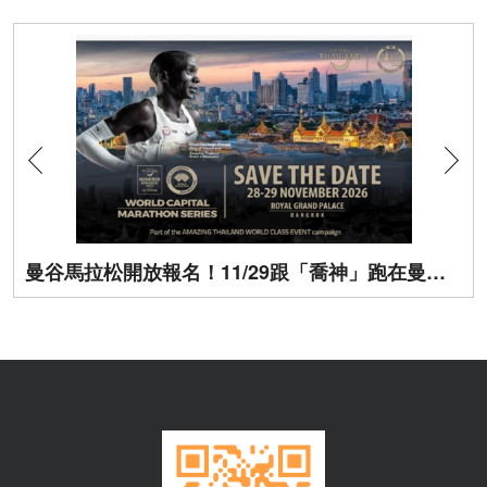
曼谷馬拉松開放報名！11/29跟「喬神」跑在曼谷街頭