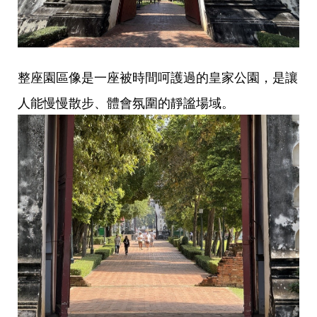
整座園區像是一座被時間呵護過的皇家公園，是讓
人能慢慢散步、體會氛圍的靜謐場域。