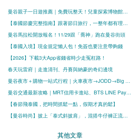
曼谷親子一日遊推薦｜免費玩整天！兒童探索博物館、Mixt Mall、火車公園、恰圖恰夜市，一條動線玩遍曼谷親子景點
【泰國節慶完整指南】跟著節日旅行，一整年都有理由出發！
曼谷馬拉松開放報名！11/29跟「喬神」跑在曼谷街頭
【泰國入境】現金規定懶人包！免簽也要注意帶夠錢
【2026】下載3大App省錢省時少走冤枉路！
春天玩雷府｜走進清刊、丹賽與納豪的奇幻邊境
曼谷夜市＋購物一站式行程｜火車夜市→JODD→Big C 完整攻略
曼谷交通最新攻略｜MRT信用卡進站、BTS LINE Pay購票一次看懂（2026更新）
【春節飛泰國，把時間抓鬆一點，假期才真的鬆】
【曼谷時尚】披上「泰式斜披肩」，混搭牛仔褲正流行！
其他文章