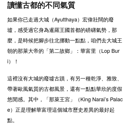
讀懂古都的不同氣質
如果你已走過大城（Ayutthaya）宏偉壯闊的廢
墟，感受過它身為暹羅王國首都的磅礴氣勢，那
麼，是時候把腳步往北挪動一點點，咱們去大城王
朝的那萊大帝的「第二故鄉」：華富里（Lop Bur
i）！
這裡沒有大城的廢墟古蹟，有另一種乾淨、雅致、
帶著歐風氣質的古都風景，還有一點點華欣的度假
悠閒感。其中，「那萊王宮」（King Narai’s Palac
e）正是理解華富理這個城市歷史差異的最好起
點。