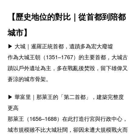
【歷史地位的對比｜從首都到陪都
城市】
▶ 大城｜暹羅正統首都，遺蹟多為宏大廢墟
作為大城王朝（1351–1767）的主要首都，大城古
蹟以戶外遺址為主，多在戰亂後焚毀，留下雄偉又
蒼涼的城市骨架。
▶ 華富里｜那萊王的「第二首都」，建築完整度
更高
那萊王（1656–1688）在此打造行宮與行政中心，
城市規模雖不比大城壯闊，卻因未遭大規模戰火而