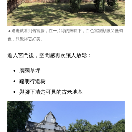
▲邊走就看到舊宮牆，在一片綠的照映下，白色宮牆顯眼又低調
色，只覺得它好美。
進入宮門後，空間感再次讓人放鬆：
廣闊草坪
疏朗行道樹
與腳下清楚可見的古老地基