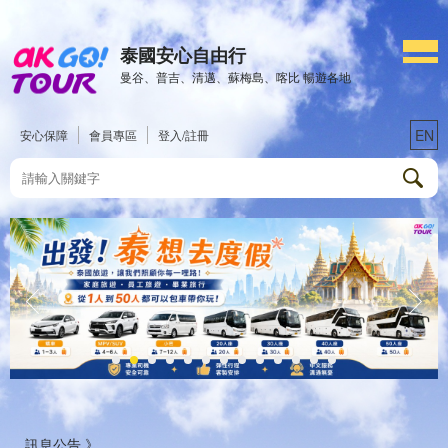
泰國安心自由行
曼谷、普吉、清邁、蘇梅島、喀比 暢遊各地
EN
安心保障
會員專區
登入/註冊
訊息公告 》