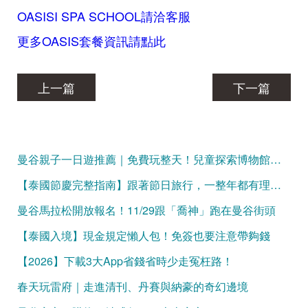
OASISI SPA SCHOOL請洽客服
更多OASIS套餐資訊請點此
上一篇
下一篇
曼谷親子一日遊推薦｜免費玩整天！兒童探索博物館、Mixt Mall、火車公園、恰圖恰夜市，一條動線玩遍曼谷親子景點
【泰國節慶完整指南】跟著節日旅行，一整年都有理由出發！
曼谷馬拉松開放報名！11/29跟「喬神」跑在曼谷街頭
【泰國入境】現金規定懶人包！免簽也要注意帶夠錢
【2026】下載3大App省錢省時少走冤枉路！
春天玩雷府｜走進清刊、丹賽與納豪的奇幻邊境