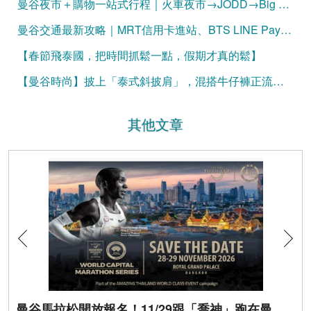
曼谷夜市＋購物一站式行程｜火車夜市→JODD→Big C 完整攻略
曼谷交通最新攻略｜MRT信用卡進站、BTS LINE Pay購票一次看懂（2026更新）
【春節飛泰國，把時間抓鬆一點，假期才真的鬆】
【曼谷時尚】披上「泰式斜披肩」，混搭牛仔褲正流行！
其他文章
曼谷馬拉松開放報名！11/29跟「喬神」跑在曼谷街頭