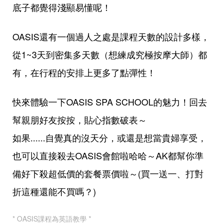
底子都覺得淺顯易懂呢！
OASIS還有一個過人之處是課程天數的設計多樣，
從1~3天到密集多天數（想練成究極按摩大師）都
有，在行程的安排上更多了點彈性！
快來體驗一下OASIS SPA SCHOOL的魅力！回去
幫親朋好友按按，貼心指數破表～
如果......自覺真的沒天分，或還是想當貴婦享受，
也可以直接殺去OASIS會館啦哈哈～AK都幫你準
備好下殺超低價的套餐票價啦～(買一送一、打對
折這種還能不買嗎？)
* OASIS課程為英語教學 *