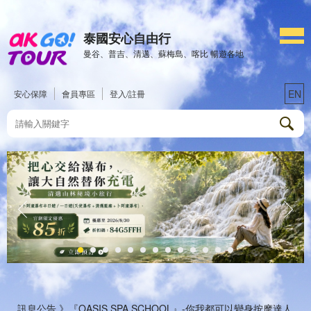
泰國安心自由行
曼谷、普吉、清邁、蘇梅島、喀比 暢遊各地
EN
安心保障
會員專區
登入/註冊
訊息公告 》
『OASIS SPA SCHOOL』-你我都可以變身按摩達人