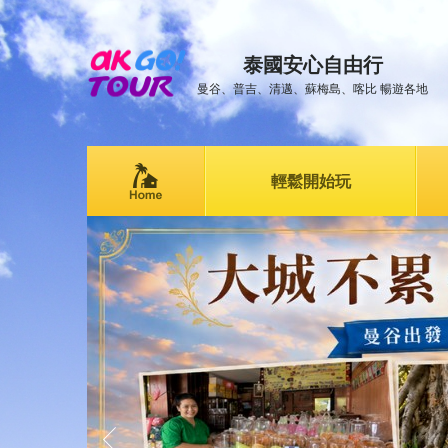
泰國安心自由行
曼谷、普吉、清邁、蘇梅島、喀比 暢遊各地
輕鬆開始玩