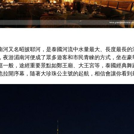
南河又名昭披耶河，是泰國河流中水量最大、長度最長的
，夜游湄南河便成了眾多遊客和市民青睞的方式，坐在豪
巡一般，途經重要景點如鄭王廟、大王宮等，泰國經典舞
也拉開序幕，隨著大珍珠公主號的起航，相信會讓你看到