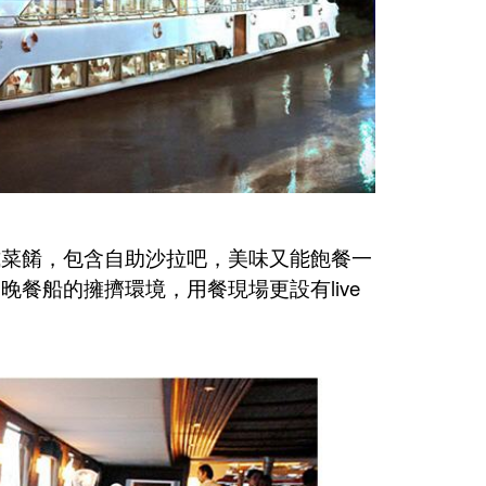
式菜餚，包含自助沙拉吧，美味又能飽餐一
助晚餐船的擁擠環境，
用餐現場更設有
live