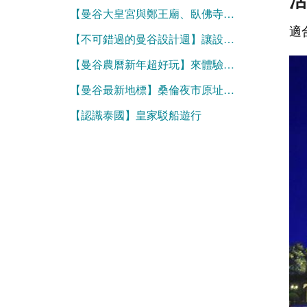
【曼谷大皇宮與鄭王廟、臥佛寺等重要寺廟參觀必看】服裝規定與官方網站購票資訊
適
【不可錯過的曼谷設計週】讓設計走進生活，泰國創意大爆發
【曼谷農曆新年超好玩】來體驗濃濃的年味！
【曼谷最新地標】桑倫夜市原址化身為好逛的One Bangkok
【認識泰國】皇家駁船遊行