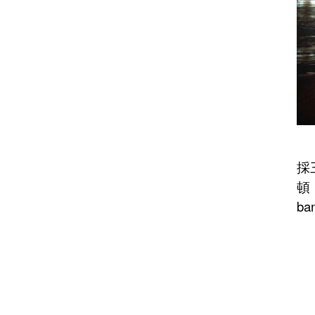
採
頓
ba