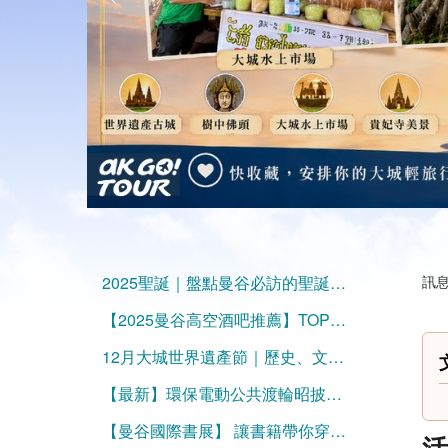
2025聖誕｜盤點曼谷必訪的聖誕樹與節慶景點
訊息
【2025曼谷高空酒吧推薦】TOP10絕美夜景的天際線微醺時光
12月大城世界遺產節｜歷史、文化與涼季旅行泰好玩的曼谷一日遊！
【最新】環保電動公共渡輪昭披耶河上的－Thai Smile Boat
【曼谷國際書展】 讓書籍帶你穿越國界吧
活