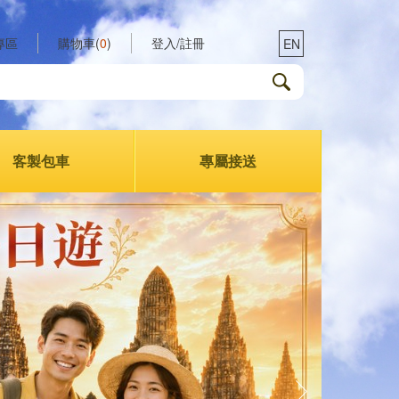
專區
購物車(
0
)
登入/註冊
EN
客製包車
專屬接送