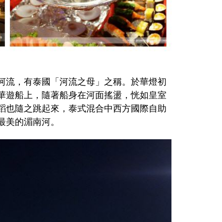
河流，有泰國「河流之母」之稱。於華燈初
華遊船上，隨著船身在河面搖盪，恍如皇室
蹈也隨之跳起來，泰式混合中西方國際自助
最美的湄南河。