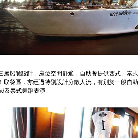
三層船艙設計，座位空間舒適，
自助餐提供西式、泰
！
取餐區，亦經過特別設計分散人流，有別於一般自
nd
及泰式舞蹈表演。