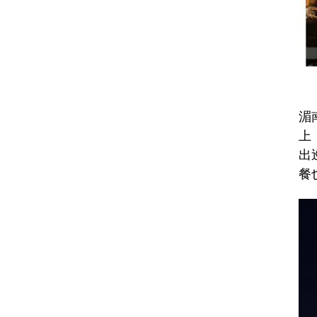
湄
上
出
餐