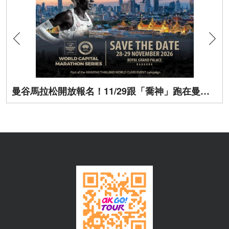
曼谷馬拉松開放報名！11/29跟「喬神」跑在曼谷街頭