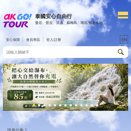
泰國安心自由行
曼谷、普吉、清邁、蘇梅島、喀比 暢遊各地
EN
安心保障
會員專區
登入/註冊
訊息公告 》