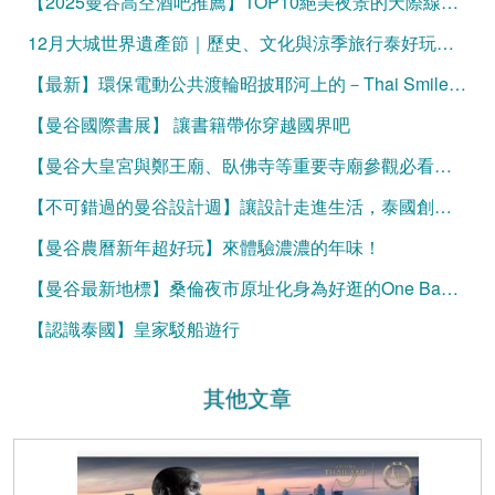
【2025曼谷高空酒吧推薦】TOP10絕美夜景的天際線微醺時光
12月大城世界遺產節｜歷史、文化與涼季旅行泰好玩的曼谷一日遊！
【最新】環保電動公共渡輪昭披耶河上的－Thai Smile Boat
【曼谷國際書展】 讓書籍帶你穿越國界吧
【曼谷大皇宮與鄭王廟、臥佛寺等重要寺廟參觀必看】服裝規定與官方網站購票資訊
【不可錯過的曼谷設計週】讓設計走進生活，泰國創意大爆發
【曼谷農曆新年超好玩】來體驗濃濃的年味！
【曼谷最新地標】桑倫夜市原址化身為好逛的One Bangkok
【認識泰國】皇家駁船遊行
其他文章