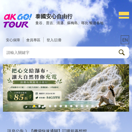
泰國安心自由行
曼谷、普吉、清邁、蘇梅島、喀比 暢遊各地
EN
安心保障
會員專區
登入/註冊
訊息公告 》
【機場快速通關】訂購前再想想