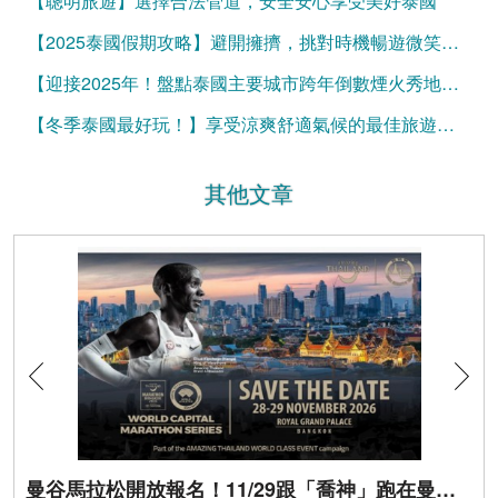
【聰明旅遊】選擇合法管道，安全安心享受美好泰國
【2025泰國假期攻略】避開擁擠，挑對時機暢遊微笑國度！
【迎接2025年！盤點泰國主要城市跨年倒數煙火秀地點】
【冬季泰國最好玩！】享受涼爽舒適氣候的最佳旅遊秘訣
其他文章
曼谷馬拉松開放報名！11/29跟「喬神」跑在曼谷街頭