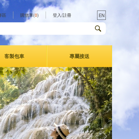
專區
購物車(
0
)
登入/註冊
EN
客製包車
專屬接送