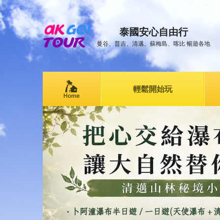
泰國安心自由行
曼谷、普吉、清邁、蘇梅島、喀比 暢遊各地
輕鬆開始玩