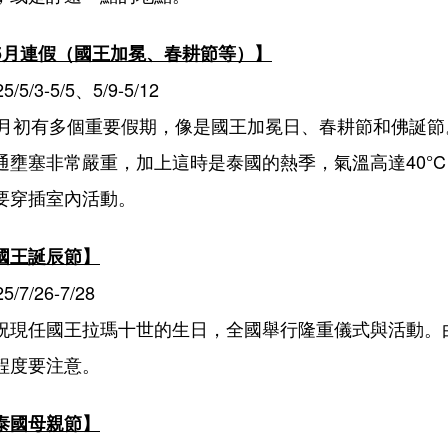
5月連假（國王加冕、春耕節等）】
25/5/3-5/5、5/9-5/12
5月初有多個重要假期，像是國王加冕日、春耕節和佛誕
通壅塞非常嚴重，加上這時是泰國的熱季，氣溫高達40°
要穿插室內活動。
國王誕辰節】
5/7/26-7/28
祝現任國王拉瑪十世的生日，全國舉行隆重儀式與活動。
程度要注意。
泰國母親節】