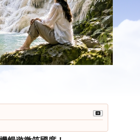
時機暢遊微笑國度！