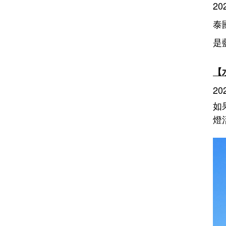
202
泰
是
【
202
如
燈