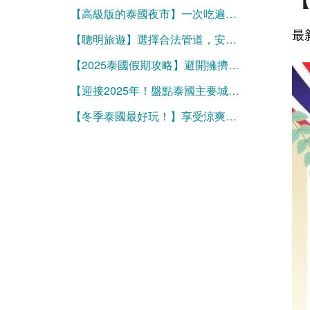
【高級版的泰國夜市】一次吃遍泰國各府經典小吃，吃飽再買伴手禮
最
【聰明旅遊】選擇合法管道，安全安心享受美好泰國
【2025泰國假期攻略】避開擁擠，挑對時機暢遊微笑國度！
【迎接2025年！盤點泰國主要城市跨年倒數煙火秀地點】
【冬季泰國最好玩！】享受涼爽舒適氣候的最佳旅遊秘訣