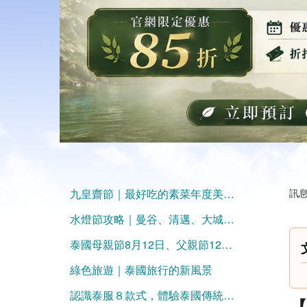
九皇齋節｜最好吃的素菜年度美食大集合，不吃泰可惜！
訊息
水燈節攻略｜曼谷、清邁、大城、素可泰最佳活動地點大盤點
泰國母親節8月12日、父親節12月5日！
綠色旅遊｜泰國旅行的新風景
認識泰服８款式，體驗泰國傳統之美
【