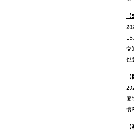
【
20

交
也
【
202
慶
擠
【