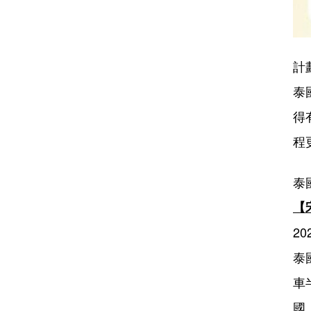
計
泰
得
程
泰
【
202
泰
車
國