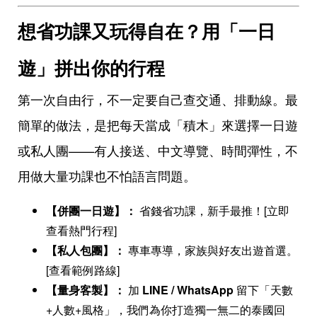
想省功課又玩得自在？用「一日
遊」拼出你的行程
第一次自由行，不一定要自己查交通、排動線。最
簡單的做法，是把每天當成「積木」來選擇一日遊
或私人團——有人接送、中文導覽、時間彈性，不
用做大量功課也不怕語言問題。
【併團一日遊】：
省錢省功課，新手最推！[立即
查看熱門行程]
【私人包團】：
專車專導，家族與好友出遊首選。
[查看範例路線]
【量身客製】：
加
LINE / WhatsApp
留下「天數
+人數+風格」，我們為你打造獨一無二的泰國回