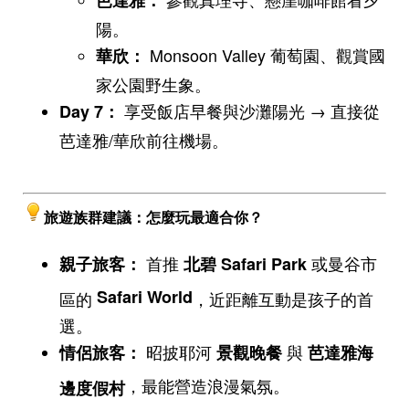
陽。
Monsoon Valley 葡萄園、觀賞國
華欣：
家公園野生象。
享受飯店早餐與沙灘陽光 → 直接從
Day 7
：
芭達雅/華欣前往機場。
旅遊族群建議：怎麼玩最適合你？
首推
或曼谷市
親子旅客：
北碧 Safari Park
Safari World
區的
，近距離互動是孩子的首
選。
昭披耶河
與
情侶旅客：
景觀晚餐
芭達雅海
，最能營造浪漫氣氛。
邊度假村