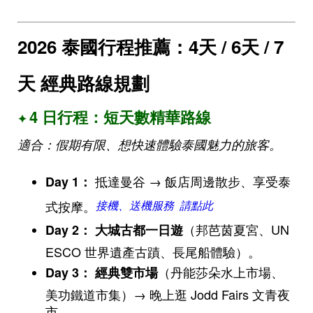
2026 泰國行程推薦：4天 / 6天 / 7
天 經典路線規劃
4 日行程：短天數精華路線
✦
適合：假期有限、想快速體驗泰國魅力的旅客。
抵達曼谷 → 飯店周邊散步、享受泰
Day 1
：
式按摩。
接機、送機服務 請點此
（邦芭茵夏宮、UN
Day 2
：
大城古都一日遊
ESCO 世界遺產古蹟、長尾船體驗）。
（丹能莎朵水上市場、
Day 3
：
經典雙市場
美功鐵道市集）→ 晚上逛 Jodd Fairs 文青夜
市。