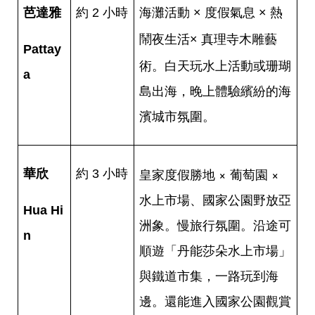
芭達雅
約 2 小時
海灘活動 × 度假氣息 × 熱
真理寺木雕藝
鬧夜生活
×
Pattay
術
。白天玩水上活動或珊瑚
a
島出海，晚上體驗繽紛的海
濱城市氛圍。
皇家度假勝地 × 葡萄園 ×
華欣
約 3 小時
水上市場、國家公園野放亞
Hua Hi
洲象。慢旅行氛圍。沿途可
n
順遊「丹能莎朵水上市場」
與鐵道市集，一路玩到海
邊。還能進入國家公園觀賞