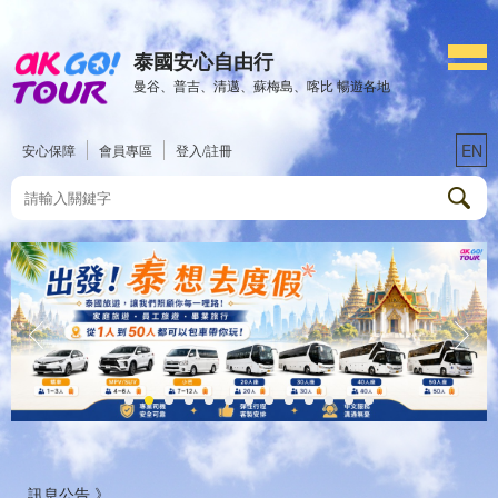
泰國安心自由行
曼谷、普吉、清邁、蘇梅島、喀比 暢遊各地
EN
安心保障
會員專區
登入/註冊
訊息公告 》