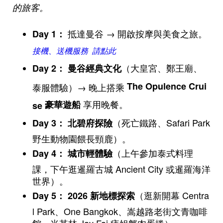
的旅客。
抵達曼谷 → 開啟按摩與美食之旅。
Day 1
：
接機、送機服務 請點此
（大皇宮、鄭王廟、
Day 2
：
曼谷經典文化
The Opulence Crui
泰服體驗）→ 晚上搭乘
享用晚餐。
豪華遊船
se
（死亡鐵路、Safari Park
Day 3
：
北碧府探險
野生動物園餵長頸鹿）。
（上午參加泰式料理
Day 4
：
城市輕體驗
課，下午逛暹羅古城 Ancient City 或暹羅海洋
世界）。
（逛新開幕 Centra
Day 5
：
2026
新地標探索
l Park、One Bangkok、嵩越路老街文青咖啡
館、米其林 Jay Fai 痔姐蟹肉蛋捲）。