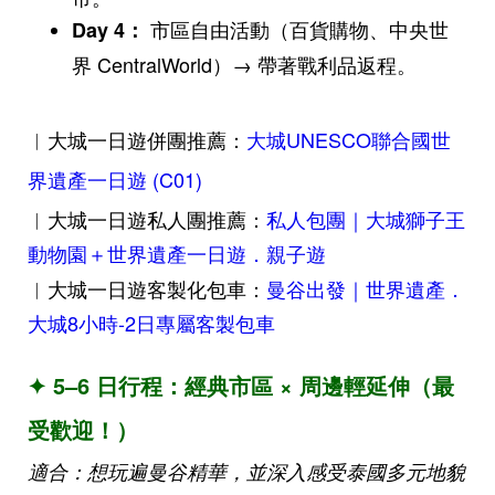
市區自由活動（百貨購物、中央世
Day 4
：
界 CentralWorld）→ 帶著戰利品返程。
︱大城一日遊併團推薦：
大城UNESCO聯合國世
界遺產一日遊 (C01)
︱大城一日遊私人團推薦：
私人包團｜大城獅子王
動物園＋世界遺產一日遊．親子遊
︱大城一日遊客製化包車：
曼谷出發｜世界遺產．
大城8小時-2日專屬客製包車
✦ 5–6 日行程：經典市區 × 周邊輕延伸（最
受歡迎！）
適合：想玩遍曼谷精華，並深入感受泰國多元地貌