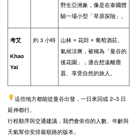
野生亞洲象，像是在泰國體
驗一場小型「草原探險」。
考艾
約 3 小時
山林 × 花田 × 葡萄酒莊。
氣候涼爽，被稱為「曼谷的
Khao
後花園」，適合想遠離塵
Yai
囂、享受自然的旅人。
這些地方都能從曼谷出發，一日來回或 2–3 日
延伸都行。
行程順序與交通建議，我們會依你的人數、年齡與
天氣幫你安排最順路的版本。