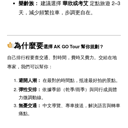
建議選擇
定點旅遊 2–3
樂齡族：
華欣或考艾
天，減少頻繁拉車，步調更自在。
為什麼要
選擇 AK GO Tour 幫你規劃？
自己排行程要查交通、對時間，費時又費力。交給在地
專家，我們可以幫你：
避開人潮：
在最對的時間點，抵達最好拍的景點。
彈性安排：
依據季節（乾季/雨季）與同行成員體
力微調動線。
無憂交通：
中文導覽、專車接送，解決語言與轉車
痛點。