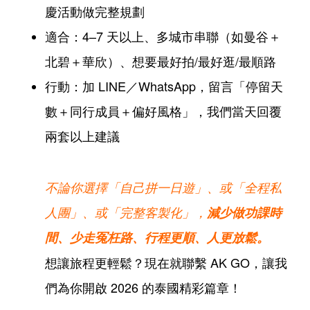
慶活動做完整規劃
適合：4–7 天以上、多城市串聯（如曼谷＋
北碧＋華欣）、想要最好拍/最好逛/最順路
行動：加 LINE／WhatsApp，留言「停留天
數＋同行成員＋偏好風格」，我們當天回覆
兩套以上建議
不論你選擇「自己拼一日遊」、或「全程私
人團」、或「完整客製化」，
減
少做功課時
間、
少走冤枉路、行程更順、人更放鬆。
想讓旅程更輕鬆？現在就聯繫 AK GO，讓我
們為你開啟 2026 的泰國精彩篇章！