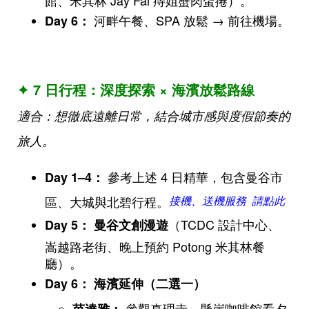
河畔午餐、SPA 放鬆 → 前往機場。
Day 6
：
✦ 7 日行程：深度探索 × 海濱放鬆路線
適合：想徹底遠離日常，結合城市感與度假節奏的
旅人。
參考上述 4 日精華，包含曼谷市
Day 1–4
：
區、大城與北碧行程。
接機、送機服務 請點此
（TCDC 設計中心、
Day 5
：
曼谷文創漫遊
嵩越路老街、晚上預約 Potong 米其林餐
廳）。
Day 6
：
海濱延伸（二選一）
參觀真理寺、懸崖咖啡館看夕
芭達雅：