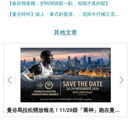
【春節飛泰國，把時間抓鬆一點，假期才真的鬆】
【曼谷時尚】披上「泰式斜披肩」，混搭牛仔褲正流行！
其他文章
曼谷馬拉松開放報名！11/29跟「喬神」跑在曼谷街頭