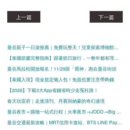
上一篇
下一篇
曼谷親子一日遊推薦｜免費玩整天！兒童探索博物館、Mixt Mall、火車公園、恰圖恰夜市，一條動線玩遍曼谷親子景點
【泰國節慶完整指南】跟著節日旅行，一整年都有理由出發！
曼谷馬拉松開放報名！11/29跟「喬神」跑在曼谷街頭
【泰國入境】現金規定懶人包！免簽也要注意帶夠錢
【2026】下載3大App省錢省時少走冤枉路！
春天玩雷府｜走進清刊、丹賽與納豪的奇幻邊境
曼谷夜市＋購物一站式行程｜火車夜市→JODD→Big C 完整攻略
曼谷交通最新攻略｜MRT信用卡進站、BTS LINE Pay購票一次看懂（2026更新）