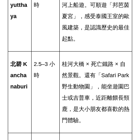
yuttha
時
河上船遊。可順遊「邦芭茵
ya
夏宮」，感受泰國王室的歐
風建築，是認識歷史的最佳
起點。
北碧 K
2.5–3 小
桂河大橋 × 死亡鐵路 × 自
ancha
時
然景觀。還有「Safari Park
naburi
野生動物園」，能坐遊園巴
士或吉普車，近距離餵長頸
鹿，是大小朋友都喜歡的熱
門體驗。