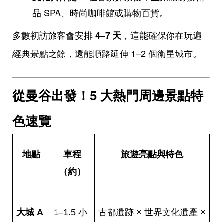
品 SPA、時尚咖啡館或購物百貨。
多數初訪旅客會安排
，這能確保你在玩遍
4–7
天
經典景點之餘，還能順路延伸 1–2 個衛星城市。
從曼谷出發！5 大熱門周邊景點特
色速覽
地點
車程
旅遊亮點與特色
（約）
大城 A
1–1.5 小
古都遺跡 × 世界文化遺產 ×