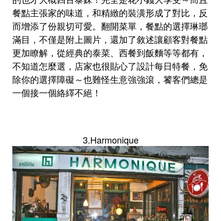
餐點主張家的味道，和精緻的裝潢形成了對比，反
而增添了份親切可愛。翻開菜單，餐點的選擇琳瑯
滿目，不僅是附上圖片，還加了敘述讓顧客對餐點
更加瞭解，從經典的泰菜、西餐到飯麵等等都有，
不知道怎麼選，店家也很貼心了設計每日特餐，免
除你的選擇障礙～也難怪生意強強滾，饕客們總是
一個接一個絡繹不絕！
3.Harmonique