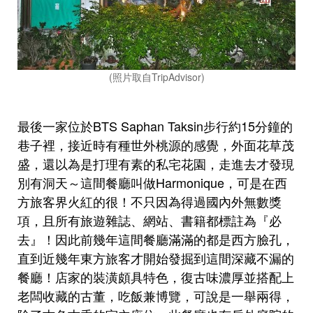
(照片取自TripAdvisor)
最後一家位於BTS Saphan Taksin步行約15分鐘的
巷子裡，接近時有種世外桃源的感覺，外面花草茂
盛，還以為是打理有素的私宅花園，走進去才發現
別有洞天～這間餐廳叫做Harmonique，可是在西
方旅客界火紅的很！不只因為得過國內外無數獎
項，且所有旅遊雜誌、網站、書籍都標註為『必
去』！因此前幾年這間餐廳滿滿的都是西方臉孔，
直到近幾年東方旅客才開始發掘到這間深藏不漏的
餐廳！店家的裝潢頗具特色，復古味濃厚並搭配上
老闆收藏的古董，吃飯兼博覽，可說是一舉兩得，