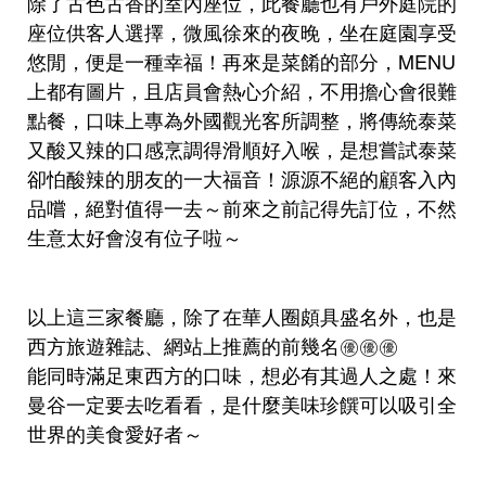
除了古色古香的室內座位，此餐廳也有戶外庭院的
座位供客人選擇，微風徐來的夜晚，坐在庭園享受
悠閒，便是一種幸福！再來是菜餚的部分，MENU
上都有圖片，且店員會熱心介紹，不用擔心會很難
點餐，口味上專為外國觀光客所調整，將傳統泰菜
又酸又辣的口感烹調得滑順好入喉，是想嘗試泰菜
卻怕酸辣的朋友的一大福音！源源不絕的顧客入內
品嚐，絕對值得一去～前來之前記得先訂位，不然
生意太好會沒有位子啦～
以上這三家餐廳，除了在華人圈頗具盛名外，也是
西方旅遊雜誌、網站上推薦的前幾名㊝㊝㊝
能同時滿足東西方的口味，想必有其過人之處！來
曼谷一定要去吃看看，是什麼美味珍饌可以吸引全
世界的美食愛好者～