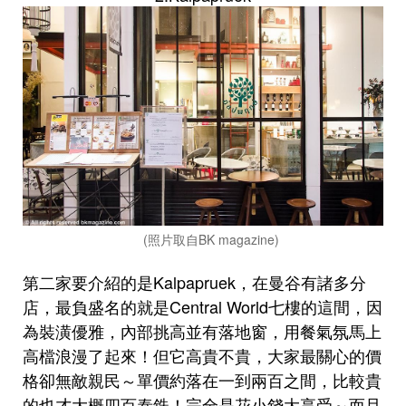
(照片取自BK magazine)
第二家要介紹的是Kalpapruek，在曼谷有諸多分
店，最負盛名的就是Central World七樓的這間，因
為裝潢優雅，內部挑高並有落地窗，用餐氣氛馬上
高檔浪漫了起來！但它高貴不貴，大家最關心的價
格卻無敵親民～單價約落在一到兩百之間，比較貴
的也才大概四百泰銖！完全是花小錢大享受～而且