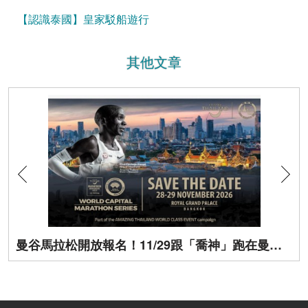
【認識泰國】皇家駁船遊行
其他文章
曼谷馬拉松開放報名！11/29跟「喬神」跑在曼谷街頭