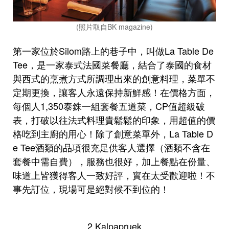
(照片取自BK magazine)
第一家位於Silom路上的巷子中，叫做La Table De
Tee，是一家泰式法國菜餐廳，結合了泰國的食材
與西式的烹煮方式所調理出來的創意料理，菜單不
定期更換，讓客人永遠保持新鮮感！在價格方面，
每個人1,350泰銖一組套餐五道菜，CP值超級破
表，打破以往法式料理貴鬆鬆的印象，用超值的價
格吃到主廚的用心！除了創意菜單外，La Table D
e Tee酒類的品項很充足供客人選擇（酒類不含在
套餐中需自費），服務也很好，加上餐點在份量、
味道上皆獲得客人一致好評，實在太受歡迎啦！不
事先訂位，現場可是絕對候不到位的！
2.Kalpapruek