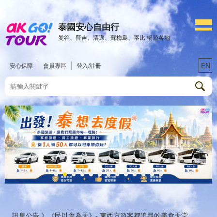
泰國安心自由行
曼谷、普吉、清邁、蘇梅島、喀比 暢遊各地
EN
安心保障
會員專區
登入/註冊
訊息公告 》
《民以食為天》- 東西方遊客都追尋的美食天堂