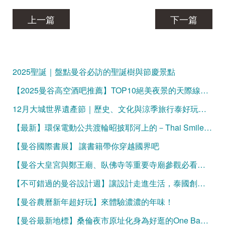
上一篇
下一篇
2025聖誕｜盤點曼谷必訪的聖誕樹與節慶景點
【2025曼谷高空酒吧推薦】TOP10絕美夜景的天際線微醺時光
12月大城世界遺產節｜歷史、文化與涼季旅行泰好玩的曼谷一日遊！
【最新】環保電動公共渡輪昭披耶河上的－Thai Smile Boat
【曼谷國際書展】 讓書籍帶你穿越國界吧
【曼谷大皇宮與鄭王廟、臥佛寺等重要寺廟參觀必看】服裝規定與官方網站購票資訊
【不可錯過的曼谷設計週】讓設計走進生活，泰國創意大爆發
【曼谷農曆新年超好玩】來體驗濃濃的年味！
【曼谷最新地標】桑倫夜市原址化身為好逛的One Bangkok