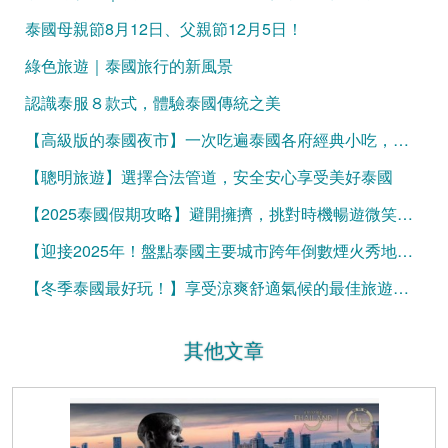
泰國母親節8月12日、父親節12月5日！
綠色旅遊｜泰國旅行的新風景
認識泰服８款式，體驗泰國傳統之美
【高級版的泰國夜市】一次吃遍泰國各府經典小吃，吃飽再買伴手禮
【聰明旅遊】選擇合法管道，安全安心享受美好泰國
【2025泰國假期攻略】避開擁擠，挑對時機暢遊微笑國度！
【迎接2025年！盤點泰國主要城市跨年倒數煙火秀地點】
【冬季泰國最好玩！】享受涼爽舒適氣候的最佳旅遊秘訣
其他文章