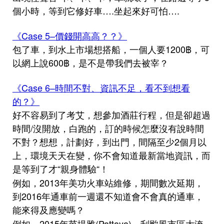
個小時，等到它修好車….坐起來好可怕….
《Case 5–價錢開高高？？》
包了車，到水上市場想搭船，一個人要1200฿，可
以網上說600฿，是不是帶我們去被宰？
《Case 6–時間不對、資訊不足，看不到想看
的？》
好不容易到了考艾，想參加酒莊行程，但是卻超過
時間/沒開放，白跑的，訂的時候怎麼沒有說時間
不對？想想，計劃好，到出門，間隔至少2個月以
上，環境天天在變，你不會知道最新當地資訊，而
是等到了才“親身體驗“！
例如，2013年美功火車站維修
，期間數次延期
，
到2016年通車前一週還不知道會不會真的通車，
能來得及應變嗎？
例如，2015年芭堤雅(Pattaya)，刮颱風市區大淹