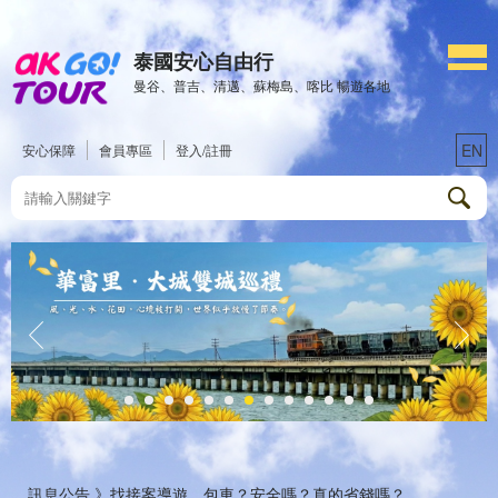
泰國安心自由行
曼谷、普吉、清邁、蘇梅島、喀比 暢遊各地
EN
安心保障
會員專區
登入/註冊
訊息公告 》
找接案導遊、包車？安全嗎？真的省錢嗎？