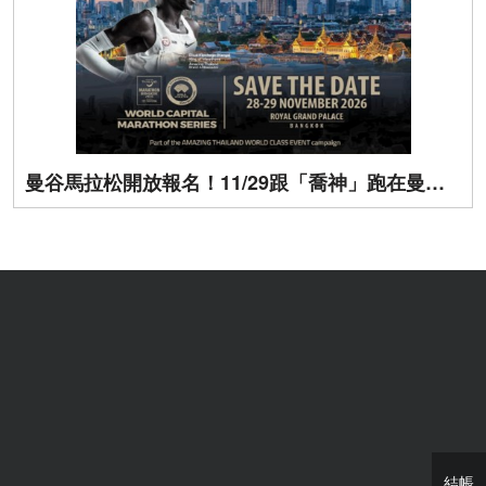
曼谷馬拉松開放報名！11/29跟「喬神」跑在曼谷街頭
結帳