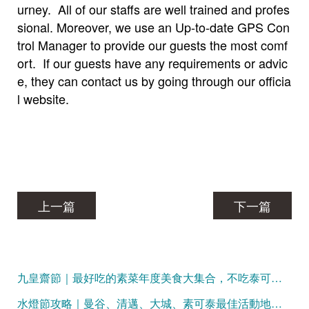
urney. All of our staffs are well trained and profes
sional. Moreover, we use an Up-to-date GPS Con
trol Manager to provide our guests the most comf
ort. If our guests have any requirements or advic
e, they can contact us by going through our officia
l website.
上一篇
下一篇
九皇齋節｜最好吃的素菜年度美食大集合，不吃泰可惜！
水燈節攻略｜曼谷、清邁、大城、素可泰最佳活動地點大盤點