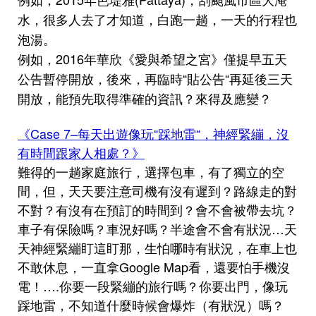
水，很多人去了才知道，白跑一趟，一天的行程也
泡湯。
例如，2016年華欣《愛與希望之宮》僅提早五天
公告暫停開放，後來，再臨時“貼公告“再延後三天
開放，能預先取得準確的資訊？來得及應變？
《Case 7–每天出遊像玩“踩地雷“，神經緊繃，沒
有時間跟家人相處？》
難得的一趟家庭旅行，選擇包車，有了獨立的空
間，但，天天要注意司機有沒有遲到？路線走的對
不對？有沒有在預訂的時間到？會不會被帶去坑？
車子有保險嗎？車況好嗎？半途會不會有狀況…天
天神經緊繃盯這盯那，生怕哪時有狀況，在車上也
不敢休息，一直拿Google Map看，還要怕手機沒
電！….你要一段緊繃的旅行嗎？你要出門，像玩
踩地雷，不知道什麼時候會爆炸（有狀況）嗎？