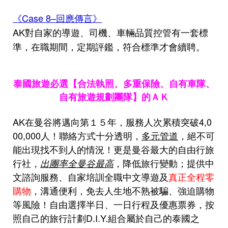
《Case 8–回應傳言》
AK對自家的導遊、司機、車輛品質控管有一套標
準，在職期間，定期評鑑，符合標準才會續聘。
泰國旅遊必選【合法執照、多重保險、自有車隊、
自有旅遊規劃團隊】的ＡＫ
AK在曼谷將邁向第１５年，服務人次累積突破4,0
00,000人！聯絡方式十分透明，
多元管道
，絕不可
能出現找不到人的情況！更是曼谷最大的自由行旅
行社，
，降低旅行變動；提供中
出團率全曼谷最高
文諮詢服務、自家培訓全職中文導遊及
真正全程零
購物
，溝通便利，免去人生地不熟被騙、強迫購物
等風險！自由選擇半日、一日行程及優惠票券，按
照自己的旅行計劃D.I.Y.組合屬於自己的泰國之