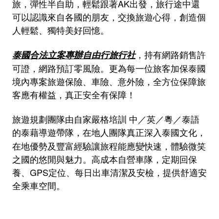
旅，彈性半自助，輕鬆跟著AK出發，旅行途中還
可以認識來自各國的朋友，交換旅遊心得，創造個
人輕鬆、獨特美好回憶。
，持有網路銷售許
泰國合法立案專辦自由行旅行社
可證
，
網路預訂零風險。更為每一位旅客加保泰國
境內專案旅遊保險、車險、意外險，全方位保障旅
客應有權益，真正安全有保障！
旅遊規劃團隊由自家嚴格培訓 中／英／粵／泰語
的泰藉導遊帶隊，在地人團隊真正深入泰國文化，
在地優勢及
豐富經驗讓旅程能應變快速，體驗微笑
之國的悠閒與魅力。高成本自營車隊，定期回保
養、GPS定位、每日出車清潔及安檢，提供舒適安
全乘車空間。