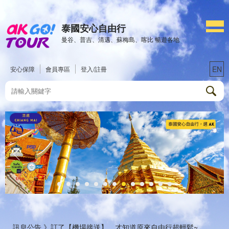
泰國安心自由行
曼谷、普吉、清邁、蘇梅島、喀比 暢遊各地
EN
安心保障
會員專區
登入/註冊
訊息公告 》
訂了【機場接送】，才知道原來自由行超輕鬆~