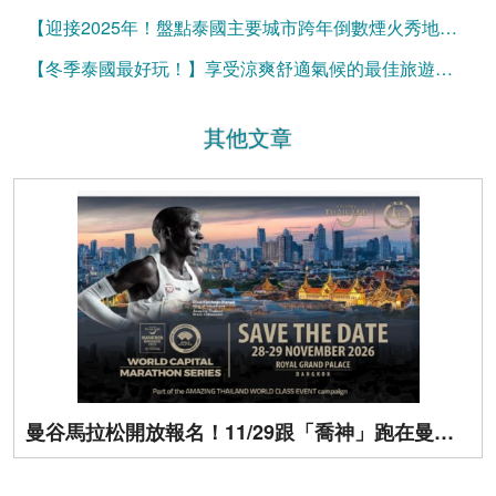
【迎接2025年！盤點泰國主要城市跨年倒數煙火秀地點】
【冬季泰國最好玩！】享受涼爽舒適氣候的最佳旅遊秘訣
其他文章
曼谷馬拉松開放報名！11/29跟「喬神」跑在曼谷街頭