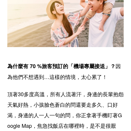
因
為什麼有 70 %旅客預訂的「機場專屬接送」？
為他們不想遇到…這樣的情境，太心累了！
頂著30多度高溫，所有人流著汗，身邊的長輩抱怨
天氣好熱，小孩臉色蒼白的問還要走多久、口好
渴，身邊的人一人一句的問，你正拿著手機盯著G
oogle Map，焦急找飯店在哪裡時，是不是很厭