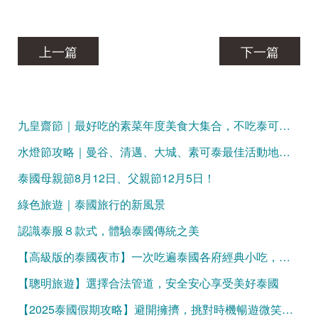
上一篇
下一篇
九皇齋節｜最好吃的素菜年度美食大集合，不吃泰可惜！
水燈節攻略｜曼谷、清邁、大城、素可泰最佳活動地點大盤點
泰國母親節8月12日、父親節12月5日！
綠色旅遊｜泰國旅行的新風景
認識泰服８款式，體驗泰國傳統之美
【高級版的泰國夜市】一次吃遍泰國各府經典小吃，吃飽再買伴手禮
【聰明旅遊】選擇合法管道，安全安心享受美好泰國
【2025泰國假期攻略】避開擁擠，挑對時機暢遊微笑國度！