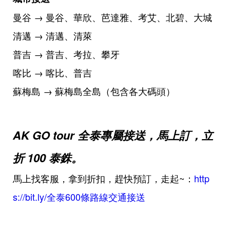
曼谷 → 曼谷、華欣、芭達雅、考艾、北碧、大城
清邁 → 清邁、清萊
普吉 → 普吉、考拉、攀牙
喀比 → 喀比、普吉
蘇梅島 → 蘇梅島全島（包含各大碼頭）
AK GO tour 全泰專屬接送，馬上訂，立
折 100 泰銖。
馬上找客服，拿到折扣，趕快預訂，走起~：
http
s://bit.ly/全泰600條路線交通接送