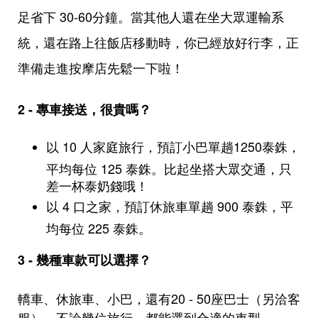
足省下 30-60分鐘。當其他人還在坐大眾運輸系
統，還在路上往飯店移動時，你已經放好行李，正
準備走進按摩店先鬆一下啦！
2 - 專車接送，很貴嗎？
以 10 人家庭旅行，預訂小巴單趟1250泰銖，
平均每位 125 泰銖。比起坐搭大眾交通，只
差一杯泰奶錢哦！
以 4 口之家，預訂休旅車單趟 900 泰銖，平
均每位 225 泰銖。
3 -
幾種車款可以選擇？
轎車、休旅車、小巴，還有20 - 50座巴士（另洽客
服），不論幾位旅行，都能選到合適的車型。