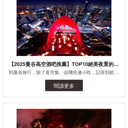
【2025曼谷高空酒吧推薦】TOP10絕美夜景的天際線微醺時光
到曼谷旅行，除了逛市集、品嚐街邊小吃，記得別錯過登上高空酒吧，從雲端俯瞰這座不夜城，氣氛超級Chill。無...
閱讀更多