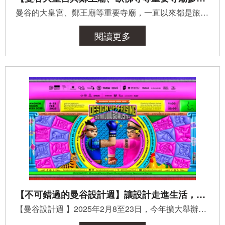
曼谷的大皇宮、鄭王廟等重要寺廟，一直以來都是旅客來泰國的必訪景點。然而，在參觀這些地方時，有一些重要...
閱讀更多
【不可錯過的曼谷設計週】讓設計走進生活，泰國創意大爆發
【曼谷設計週 】2025年2月8至23日，今年擴大舉辦，長達16天～遊泰免簽證，推薦大家買機票飛來看！ &nbsp; ...