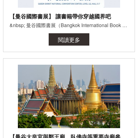
【曼谷國際書展】 讓書籍帶你穿越國界吧
&nbsp; 曼谷國際書展（Bangkok International Book Fair）是泰國規模最大、最受矚目的書展之一，每年吸引...
閱讀更多
【曼谷大皇宮與鄭王廟、臥佛寺等重要寺廟參觀必看】服裝規定與官方網站購票資訊