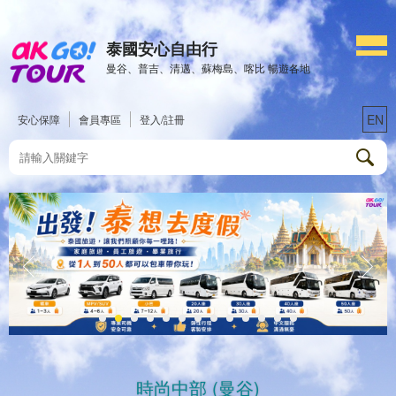
泰國安心自由行
曼谷、普吉、清邁、蘇梅島、喀比 暢遊各地
EN
安心保障
會員專區
登入/註冊
時尚中部 (曼谷)