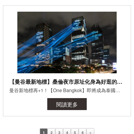
【曼谷最新地標】桑倫夜市原址化身為好逛的One Bangkok
曼谷新地標再+1！【One Bangkok】即將成為泰國最高樓！ 92層樓高的Signature Tower、高達436米，比現在的泰...
閱讀更多
1
2
3
4
5
6
»