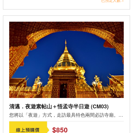
已預定人數:1
清邁．夜遊素帖山＋悟孟寺半日遊 (CM03)
您將以「夜遊」方式，走訪最具特色兩間必訪寺廟。 &nbsp; ...
$850