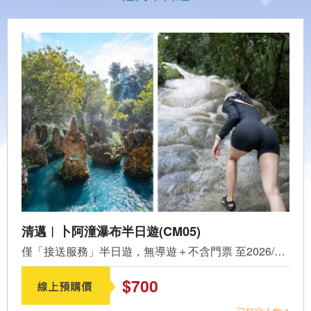
清邁︱卜阿潼瀑布半日遊(CM05)
僅「接送服務」半日遊，無導遊＋不含門票 至2026/8/31前官...
$700