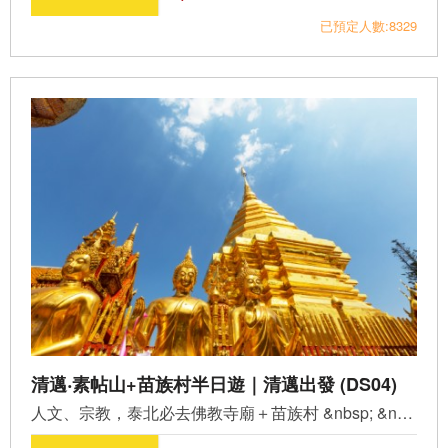
已預定人數:8329
清邁‧素帖山+苗族村半日遊｜清邁出發 (DS04)
人文、宗教，泰北必去佛教寺廟＋苗族村 &nbsp; &nbsp; ...