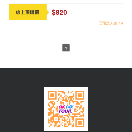
$820
已預定人數:19
1