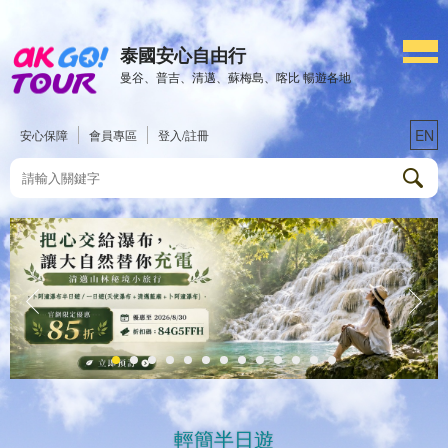
泰國安心自由行
曼谷、普吉、清邁、蘇梅島、喀比 暢遊各地
EN
安心保障
會員專區
登入/註冊
輕簡半日遊