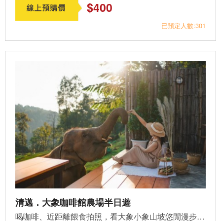
$400
已預定人數:301
清邁．大象咖啡館農場半日遊
喝咖啡、近距離餵食拍照，看大象小象山坡悠閒漫步，太可愛太...