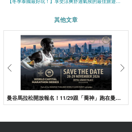
【冬季泰國最好玩！】享受涼爽舒適氣候的最佳旅遊秘訣
其他文章
曼谷馬拉松開放報名！11/29跟「喬神」跑在曼谷街頭