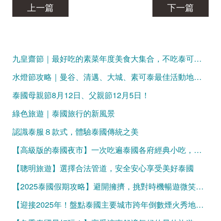
上一篇
下一篇
九皇齋節｜最好吃的素菜年度美食大集合，不吃泰可惜！
水燈節攻略｜曼谷、清邁、大城、素可泰最佳活動地點大盤點
泰國母親節8月12日、父親節12月5日！
綠色旅遊｜泰國旅行的新風景
認識泰服８款式，體驗泰國傳統之美
【高級版的泰國夜市】一次吃遍泰國各府經典小吃，吃飽再買伴手禮
【聰明旅遊】選擇合法管道，安全安心享受美好泰國
【2025泰國假期攻略】避開擁擠，挑對時機暢遊微笑國度！
【迎接2025年！盤點泰國主要城市跨年倒數煙火秀地點】