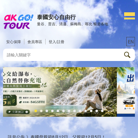
泰國安心自由行
曼谷、普吉、清邁、蘇梅島、喀比 暢遊各地
EN
安心保障
會員專區
登入/註冊
訊息公告 》
泰國母親節8月12日、父親節12月5日！