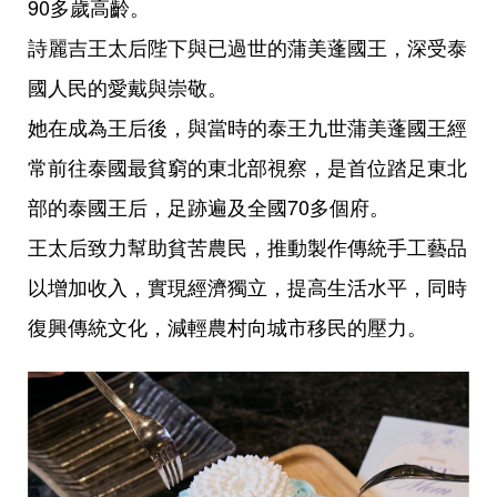
90多歲高齡。
詩麗吉王太后陛下與已過世的蒲美蓬國王，深受泰
國人民的愛戴與崇敬。
她在成為王后後，與當時的泰王九世蒲美蓬國王經
常前往泰國最貧窮的東北部視察，是首位踏足東北
部的泰國王后，足跡遍及全國70多個府。
王太后致力幫助貧苦農民，推動製作傳統手工藝品
以增加收入，實現經濟獨立，提高生活水平，同時
復興傳統文化，減輕農村向城市移民的壓力。