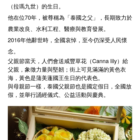
（拉瑪九世）的生日。
他在位70年，被尊稱為「泰國之父」，長期致力於
農業改良、水利工程、醫療與教育發展。
2016年他辭世時，全國哀悼，至今仍深受人民懷
念。
父親節當天，人們會送咸豐草花（Canna lily）給
父親，象徵力量與堅韌；街上可見滿滿的黃色衣
海，黃色是蒲美蓬國王生日的代表色。
與母親節一樣，泰國父親節也是國定假日，全國放
假，並舉行誦經儀式、公益活動與慶典。