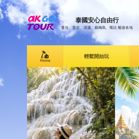
泰國安心自由行
曼谷、普吉、清邁、蘇梅島、喀比 暢遊各地
輕鬆開始玩