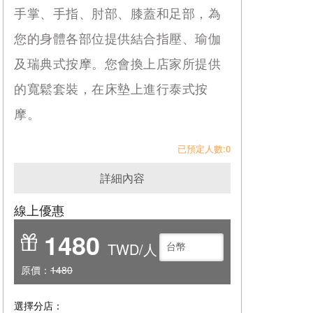
手掌、手指、肘部、膝蓋和足部，為
您的身體各部位提供結合指壓、瑜伽
及瑞典式按摩。您會換上店家所提供
的寬鬆套裝，在床墊上進行泰式按
摩。
已預定人數:0
詳細內容
線上優惠
1480
TWD/人
原價：
1480
選擇分店：