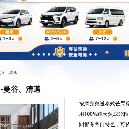
a-曼谷、清邁
Spa-曼谷、清邁
按摩完會送泰式芒果
用100%純天然成分
間都有各自特色，可