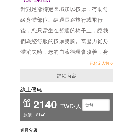
針對足部特定區域加以按摩，有助舒
緩身體部位。經過長途旅行或飛行
後，您只需坐在舒適的椅子上，讓我
們為您舒服的按摩雙腳。當壓力從身
體消失時，您的血液循環會改善，身
體也獲得自我平衡。
已預定人數:0
香氛按摩技術採用精選的獨特天然精
詳細內容
油，提供額外的放鬆和治療效果。天
然草本植物製成的精油塗抹在身體上
線上優惠
有助於軟化和擴張肌肉組織，從而緩
2140
解疼痛和發炎。
TWD/人
原價：
2140
選擇分店：