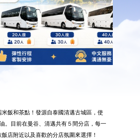
糯米飯和茶點！發源自泰國清邁古城區，使
精油。目前在曼谷、清邁共有５間分店，每一
依飯店附近以及喜歡的分店氛圍來選擇！