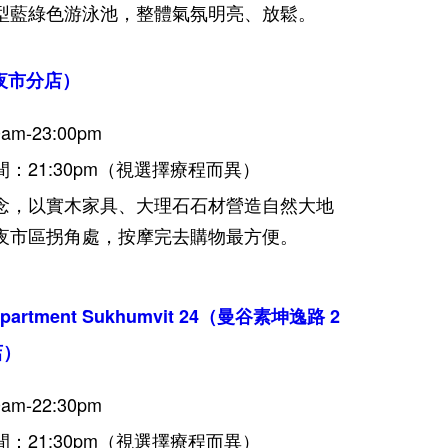
型藍綠色游泳池，整體氣氛明亮、放鬆。
清邁夜市分店）
m-23:00pm
21:30pm
（視選擇療程而異）
念，以實木家具、大理石石材營造自然大地
夜市區拐角處，按摩完去購物最方便。
ve Apartment Sukhumvit 24（曼谷素坤逸路 2
店）
m-22:30pm
21:30pm
（視選擇療程而異）