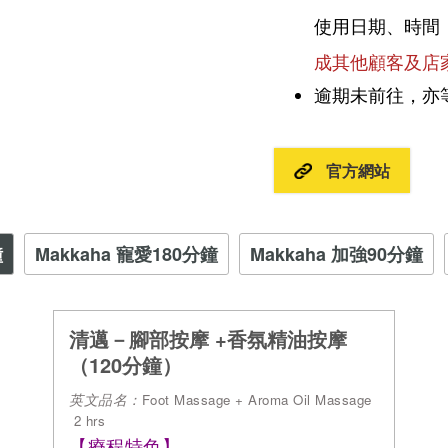
使用日期、時間
成其他顧客及店
逾期未前往，亦
官方網站
鐘
Makkaha 寵愛180分鐘
Makkaha 加強90分鐘
清邁－腳部按摩 +香氛精油按摩
（120分鐘）
英文品名：
Foot Massage + Aroma Oil Massage
 2 hrs
【療程特色】