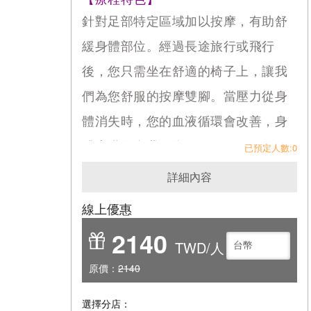
針對足部特定區域加以按摩，有助舒
緩身體部位。經過長途旅行或飛行
後，您只需坐在舒適的椅子上，讓我
們為您舒服的按摩雙腳。當壓力從身
體消失時，您的血液循環會改善，身
體也獲得自我平衡。
已預定人數:0
香氛按摩技術採用精選的獨特天然精
詳細內容
油，提供額外的放鬆和治療效果。將
線上優惠
天然草本植物製成的精油塗抹在身體
2140
上有助於軟化和擴張肌肉組織，從而
TWD/人
緩解疼痛和發炎。
原價：
2140
選擇分店：