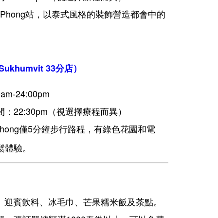
om Phong站，以泰式風格的裝飾營造都會中的
Sukhumvit 33分店）
m-24:00pm
：22:30pm（視選擇療程而異）
om Phong僅5分鐘步行路程，有綠色花園和電
鬆體驗。
A、迎賓飲料、冰毛巾、芒果糯米飯及茶點。