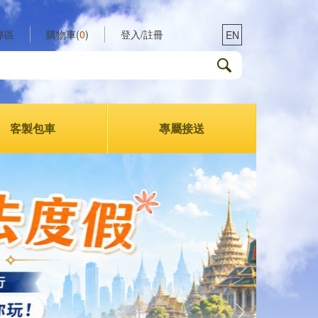
專區
購物車(
0
)
登入/註冊
EN
客製包車
專屬接送