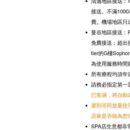
清邁地區接送：
接送。不滿10
費。
機場地區只
曼谷地區接送：Phr
免費接送；超出接送範
tier的G樓Soph
為使用服務時間前
所有療程均須年
請務必指定第一
已客滿，將自動
遲到等同放棄使
店家是否能為您
SPA店生意都