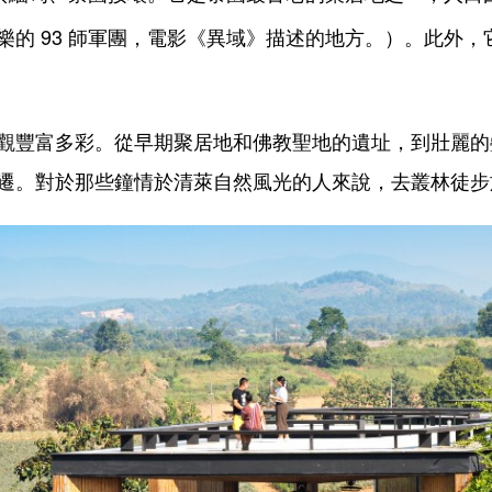
樂的 93 師軍團，電影《異域》描述的地方。）。此外
觀豐富多彩。從早期聚居地和佛教聖地的遺址，到壯麗的
遷。對於那些鐘情於清萊自然風光的人來說，去叢林徒步