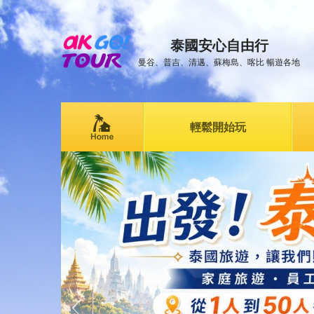
泰國安心自由行
曼谷、普吉、清邁、蘇梅島、喀比 暢遊各地
輕鬆開始玩