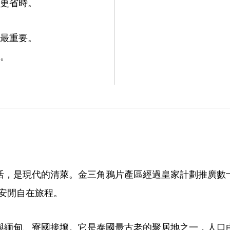
更省時。
最重要。
。
山間生活，是現代的清萊。金三角鴉片產區經過皇家計劃推廣
安閒自在旅程。
與緬甸、寮國接壤。它是泰國最古老的聚居地之一，人口