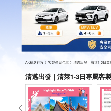
AK精選行程 》
客製多日包車 》
清邁出發｜清萊1-3日
清邁出發｜清萊1-3日專屬客