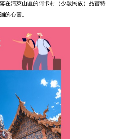
落在清萊山區的阿卡村（少數民族）品嘗特
繃的心靈。