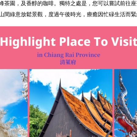
峰茶園，及香醇的咖啡。獨特之處是，您可以嘗試前往座
山間綠意放鬆景觀，度過午後時光，療癒因忙碌生活而緊