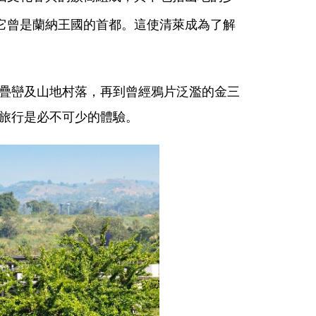
，它曾是蘭納王國的首都。這使清萊成為了解
疊巒及山地村落，再到曾經鴉片泛濫的金三
旅行是必不可少的體驗。