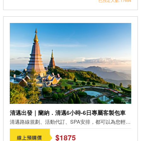
已預定人數:17654
清邁出發｜蘭納．清邁6小時-6日專屬客製包車
清邁路線規劃、活動代訂、SPA安排，都可以為您輕鬆完成。不...
$1875