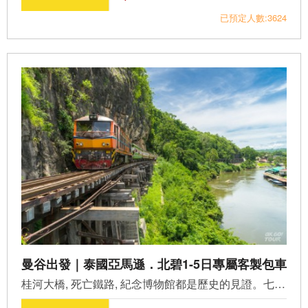
已預定人數:3624
曼谷出發｜泰國亞馬遜．北碧1-5日專屬客製包車
​桂河大橋, 死亡鐵路, 紀念博物館都是歷史的見證。七層瀑布...