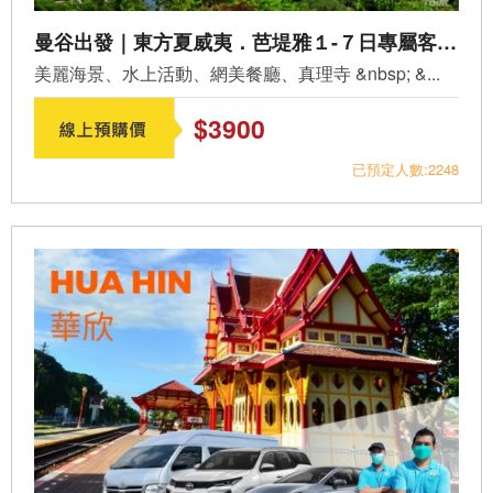
曼谷出發｜東方夏威夷．芭堤雅１-７日專屬客製包車
美麗海景、水上活動、網美餐廳、真理寺 &nbsp; &...
$3900
已預定人數:2248