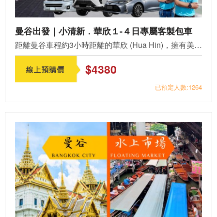
曼谷出發｜小清新．華欣１-４日專屬客製包車
距離曼谷車程約3小時距離的華欣 (Hua Hin)，擁有美麗的海岸...
$4380
已預定人數:1264