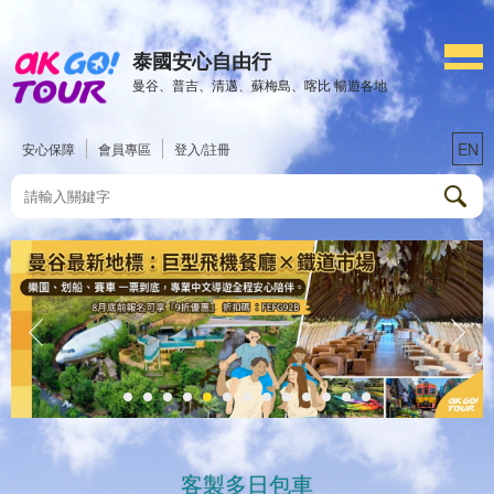
泰國安心自由行
曼谷、普吉、清邁、蘇梅島、喀比 暢遊各地
EN
安心保障
會員專區
登入/註冊
客製多日包車