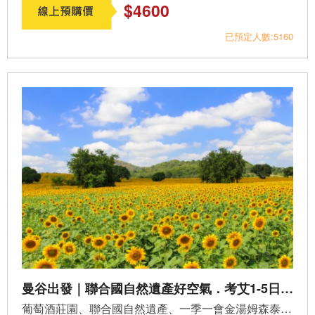
$4600
已預定人數:5160
曼谷出發｜聯合國自然遺產好空氣．考艾1-5日專屬客製包車
葡萄酒莊園、聯合國自然遺產、一季一會金湯姆森泰絲農場、每...