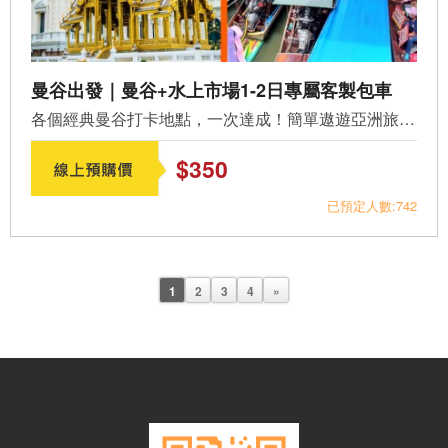
曼谷出發｜曼谷+水上市場1-2日專屬客製包車
各個經典曼谷打卡地點，一次達成！簡單遨遊亞洲旅遊最熱門目...
$350
已預定人數:742
1
2
3
4
»